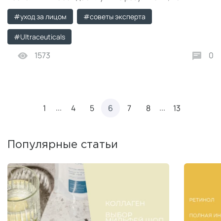
нанесение одной маски на всё лицо.
#уход за лицом
#советы эксперта
#Ultraceuticals
1573
0
...
...
1
4
5
6
7
8
13
Популярные статьи