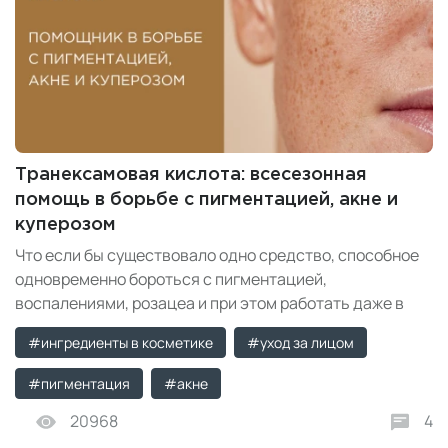
Транексамовая кислота: всесезонная
помощь в борьбе с пигментацией, акне и
куперозом
Что если бы существовало одно средство, способное
одновременно бороться с пигментацией,
воспалениями, розацеа и при этом работать даже в
разгар летнего солнца? Звучит как фантастика, но
#ингредиенты в косметике
#уход за лицом
такой ингредиент уже есть — это транексамовая
кислота.
#пигментация
#акне
20968
4