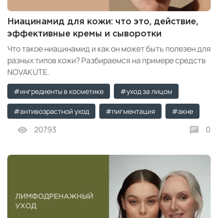
Ниацинамид для кожи: что это, действие,
эффективные кремы и сыворотки
Что такое ниацинамид и как он может быть полезен для
разных типов кожи? Разбираемся на примере средств
NOVAKUTE.
#ингредиенты в косметике
#уход за лицом
#антивозрастной уход
#пигментация
#акне
20793
0