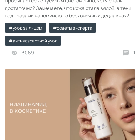
Просыпаетесь с тусклым цветом лица, хотя спали
достаточно? Замечаете, что кожа стала вялой, а тени
под глазами напоминают о бесконечных дедлайнах?
Это не просто «недосып» — это признаки уставшей
#уход за лицом
#советы эксперта
кожи.
#антивозрастной уход
3069
1