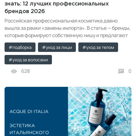
знать: 12 лучших профессиональных
брендов 2026
Российская профессиональная косметика давно
вышла за рамки «замены импорта». В статье — бренды,
которые формируют собственную нишу и предлагают
инновационные решения для ухода за лицом,
#подборка
#уход за лицм
#уход за телом
волосами и телом. Делимся фаворитами, которые
точно заслуживают вашего внимания.
#уход за волосами
628
0