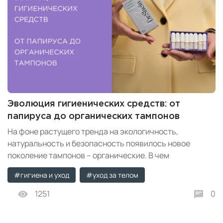
Эволюция гигиенических средств: от
папируса до органических тампонов
На фоне растущего тренда на экологичность,
натуральность и безопасность появилось новое
поколение тампонов – органические. В чем
преимущество органического хлопка и как выбрать
#гигиена и уход
#уход за телом
гигиенические средства – рассказываем в статье.
1251
0