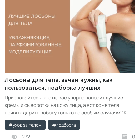
Лосьоны для тела: зачем нужны, как
пользоваться, подборка лучших
Признавайтесь, кто из вас упорно наносит лучшие
кремы и сыворотки на кожу лица, а вот коже тела
привык дарить заботу только по особым случаям? К
сожалению, большинство из нас забывает, что тело
#уход за телом
#подборка
нуждается в уходе не меньше. Грамотно подобранный
лосьон не просто дарит приятные ощущения и аромат,
272
0