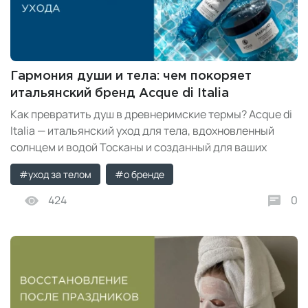
Гармония души и тела: чем покоряет
итальянский бренд Acque di Italia
Как превратить душ в древнеримские термы? Acque di
Italia — итальянский уход для тела, вдохновленный
солнцем и водой Тосканы и созданный для ваших
ритуалов удовольствия. Рассказываем о философии
#уход за телом
#о бренде
бренда, 5 ароматических линиях и пошаговом ритуале
домашнего СПА.
424
0