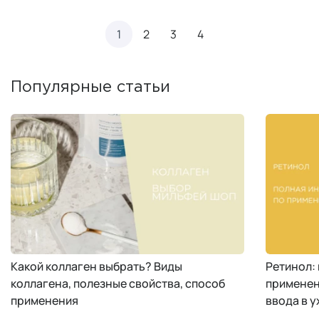
1
2
3
4
Популярные статьи
Какой коллаген выбрать? Виды
Ретинол:
коллагена, полезные свойства, способ
применен
применения
ввода в у