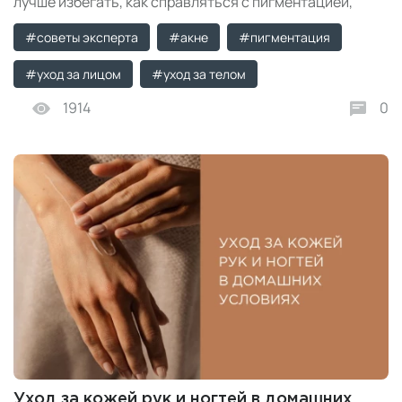
лучше избегать, как справляться с пигментацией,
акне, сухостью, зудом и растяжками.
#советы эксперта
#акне
#пигментация
#уход за лицом
#уход за телом
1914
0
Уход за кожей рук и ногтей в домашних