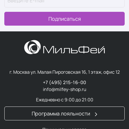
Аромат воплощает смелость и харизму:
в основе — выразительные ноты табачного листа
Подписаться
и пряного рома
глубину придают бурбонская ваниль и жасмин
завершают композицию утончённые акценты
белого мускуса и кедра
Структура аромата WAVE
Вся линейка WAVE объединена единым ароматическим
г. Москва ул. Малая Пироговская 16, 1 этаж, офис 12
кодом, который раскрывается поэтапно:
+7 (495) 215-16-00
Верхние ноты (первое впечатление) — лист
info@milfey-shop.ru
табака, пряный ром, хо вуд, чёрный перец
Ежедневно с 9:00 до 21:00
Средние ноты (сердце аромата) — бурбонская
ваниль, бобы тонка, гелиотроп, жасмин
Программа лояльности
Базовые ноты (долгое послевкусие) — чай
ройбуш, амбретта, белый мускус, кедр