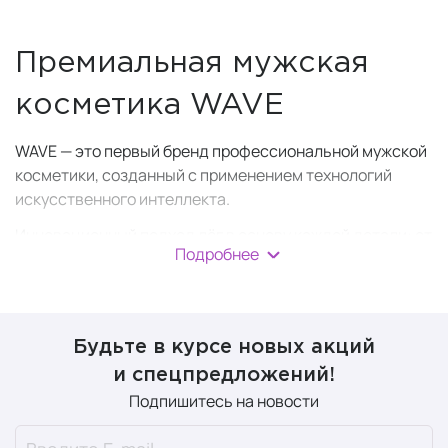
Премиальная мужская
косметика WAVE
WAVE — это первый бренд профессиональной мужской
косметики, созданный с применением технологий
искусственного интеллекта.
Инновационный подход лёг в основу каждой детали: от
Подробнее
концепции до финального продукта.
Ключевой элемент идентичности WAVE
— парфюмерная композиция, разработанная
искусственным интеллектом.
Будьте в курсе новых акций
и спецпредложений!
Нейросеть провела масштабный анализ глобальных
Подпишитесь на новости
трендов и мужских предпочтений, чтобы создать
неповторимый ароматический профиль.