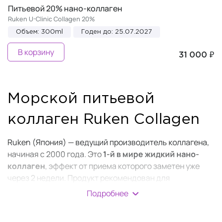
Питьевой 20% нано-коллаген
Ruken U-Clinic Collagen 20%
Объем: 300ml
Годен до: 25.07.2027
В корзину
31 000 ₽
Морской питьевой
коллаген Ruken Collagen
Ruken (Япония) — ведущий производитель коллагена,
начиная с 2000 года. Это
1-й в мире жидкий
нано-
коллаген
, эффект от приема которого заметен уже
через 2 недели. Продукт рекомендован для
регулярного употребления, начиная с возраста 25 лет.
Подробнее
Ruken Collagen изготовлен из чешуи морских рыб
семейства окуневых на основе ионизированной воды.