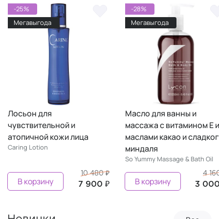
-25%
-28%
Мегавыгода
Мегавыгода
Лосьон для
Масло для ванны и
чувствительной и
массажа с витамином Е 
атопичной кожи лица
маслами какао и сладко
Caring Lotion
миндаля
So Yummy Massage & Bath Oil
10 480 ₽
4 16
В корзину
В корзину
7 900 ₽
3 000