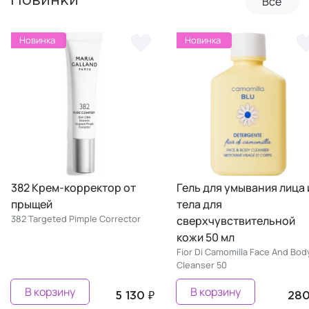
Все
Новинки
Новинка
Новинка
382 Крем-корректор от
Гель для умывания лица 
прыщей
тела для
382 Targeted Pimple Corrector
сверхчувствительной
кожи 50 мл
Fior Di Camomilla Face And Bod
Cleanser 50
В корзину
В корзину
5 130 ₽
280