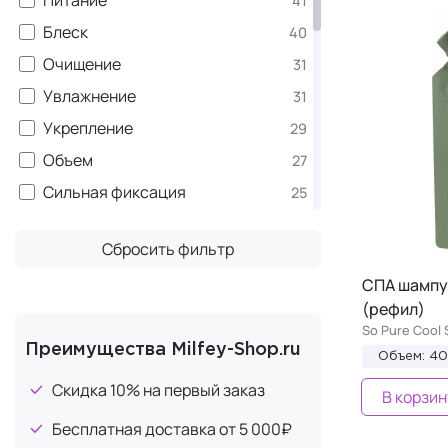
41
Пудра
3
CARE - Tinta Color
2
Блеск
40
Спрей
24
Lumi Coat
2
Очищение
31
Сыворотка
3
So Pure New - Очищающий
2
комплекс
Увлажнение
31
Флакон
1
STYLE - Локоны
Укрепление
2
29
Шампунь
34
Очищающий комплекс
Объем
1
27
Эликсир
6
СARE - Себорегулирование
Сильная фиксация
1
25
BOND FUSION
Смягчение
1
21
Сбросить фильтр
CARE - Против перхоти
Термозащита
1
17
СПА шампу
Miracle Elixir
Восстановление
1
16
(рефил)
Текстурирование
15
So Pure Cool 
Гладкость
Преимущества Milfey-Shop.ru
14
Объем: 4
Защита цвета
12
Скидка 10% на первый заказ
В корзин
Шелковистость
12
Бесплатная доставка от 5 000₽
Упругость локонов