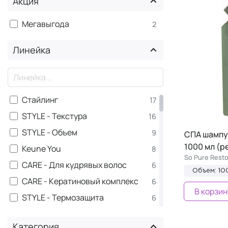
Акция
Мегавыгода
2
Линейка
×
Стайлинг
17
STYLE - Текстура
16
STYLE - Объем
9
СПА шампу
1000 мл (р
Keune You
8
So Pure Resto
CARE - Для кудрявых волос
6
Объем: 10
CARE - Кератиновый комплекс
6
В корзин
STYLE - Термозащита
6
STYLE - Фиксация
6
Категория