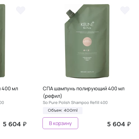
 400 мл
СПА шампунь полирующий 400 мл
(рефил)
400
So Pure Polish Shampoo Refill 400
Объем: 400ml
В корзину
5 604 ₽
5 604 ₽