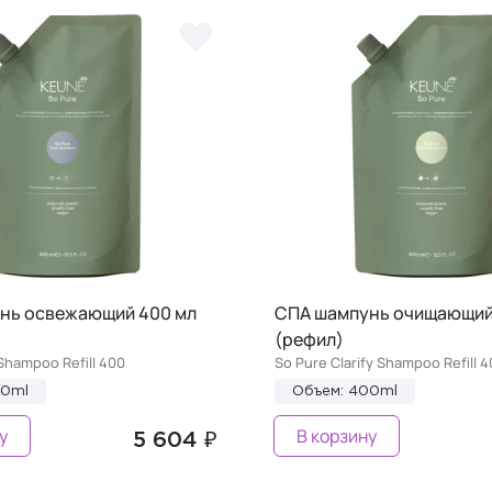
нь освежающий 400 мл
СПА шампунь очищающий
(рефил)
Shampoo Refill 400
So Pure Clarify Shampoo Refill 
00ml
Объем: 400ml
у
В корзину
5 604 ₽