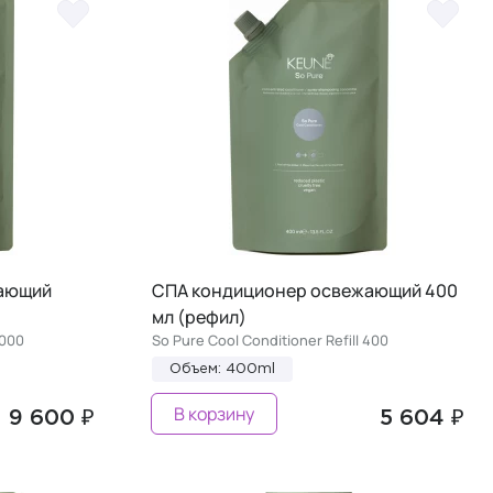
ающий
СПА кондиционер освежающий 400
мл (рефил)
1000
So Pure Cool Conditioner Refill 400
Объем: 400ml
В корзину
9 600 ₽
5 604 ₽