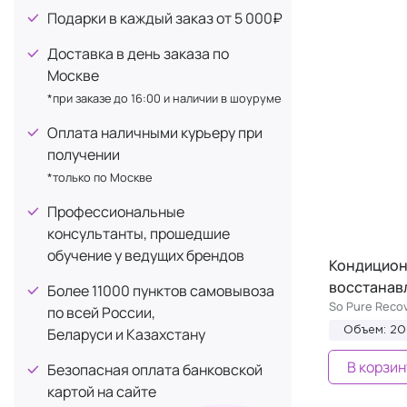
11
Подарки в каждый заказ от 5 000₽
УФ защита
10
Доставка в день заказа по
Матирование
9
Москве
Средняя фиксация
9
*при заказе до 16:00 и наличии в шоуруме
Успокаивающее действие
8
Оплата наличными курьеру при
Легкая фиксация
5
получении
Легкое расчесывание
5
*только по Москве
Лечение выпадения
4
Профессиональные
Нейтрализация желтизны
консультанты, прошедшие
4
обучение у ведущих брендов
Подвижная фиксация
4
Кондицион
восстанав
Регенерация
Более 11000 пунктов самовывоза
4
So Pure Recov
по всей России,
Уплотнение
4
Беларуси и Казахстану
Объем: 2
Антистатика
3
В корзин
Безопасная оплата банковской
Противовоспалительное
3
картой на сайте
Для роста