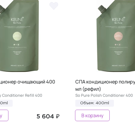
ционер очищающий 400
СПА кондиционер полир
мл (рефил)
y Conditioner Refill 400
So Pure Polish Conditioner 400
00ml
Объем: 400ml
у
В корзину
5 604 ₽