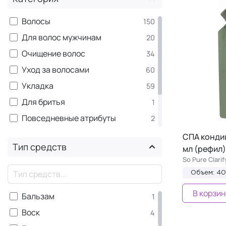
Освежающий комплекс
5
CARE - Основное питание
5
Волосы
150
STYLE - Блеск
5
Для волос мужчинам
20
STYLE - Освежающий
5
Очищение волос
34
Увлажняющий комплекс
4
Уход за волосами
60
CARE - Для чувствительной
4
Укладка
59
кожи
Для бритья
1
CARE - Шелковый уход
4
Повседневные атрибуты
2
CARE - Яркость цвета
4
Уход за кожей головы
6
СПА конди
So Pure New -
4
Тип средств
мл (рефил)
Восстанавливающий комплекс
Для мужчин
21
So Pure Clarif
Восстанавливающий комплекс
Аксессуары
3
2
×
Объем: 4
Комплекс "Забота о цвете"
3
В корзин
Бальзам
1
Обновляющий комплекс
3
Воск
4
Успокаивающий комплекс
3