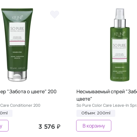
р "Забота о цвете" 200
Несмываемый спрей "Заб
цвете"
 Care Conditioner 200
So Pure Color Care Leave-In Spr
00ml
Объем: 200ml
у
В корзину
3 576 ₽