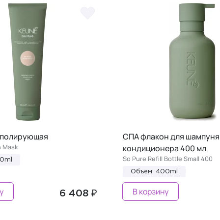
 полирующая
СПА флакон для шампуня
h Mask
кондиционера 400 мл
So Pure Refill Bottle Small 400
00ml
Объем: 400ml
у
В корзину
6 408 ₽