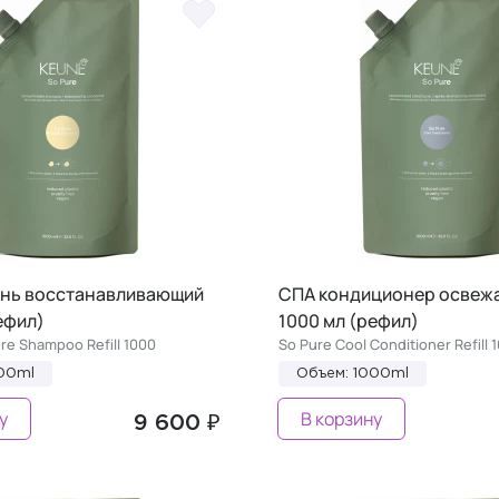
нь восстанавливающий
СПА кондиционер освеж
ефил)
1000 мл (рефил)
re Shampoo Refill 1000
So Pure Cool Conditioner Refill 
00ml
Объем: 1000ml
у
В корзину
9 600 ₽