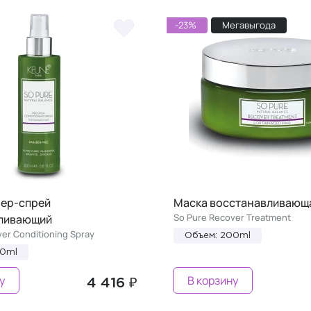
-23%
Мегавыгода
ер-спрей
Маска восстанавливающ
So Pure Recover Treatment
ливающий
er Conditioning Spray
Объем: 200ml
00ml
у
В корзину
4 416 ₽