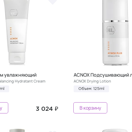
м увлажняющий
ACNOX Подсушивающий 
alancing Hydratant Cream
ACNOX Drying Lotion
ml
Объем: 125ml
у
В корзину
3 024 ₽