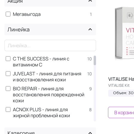
Акция
Мегавыгода
1
Линейка
×
C THE SUCCESS - линия с
10
витамином C
JUVELAST - линия для питания
10
VITALISE Н
и восстановления кожи
VITALISE Kit
BIO REPAIR - линия для
9
восстановления поврежденной
Объем: 3
кожи
ACNOX PLUS - линия для
8
В корзин
жирной проблемной кожи
ALPHA COMPLEX - линия с AHA
8
кислотами
Категория