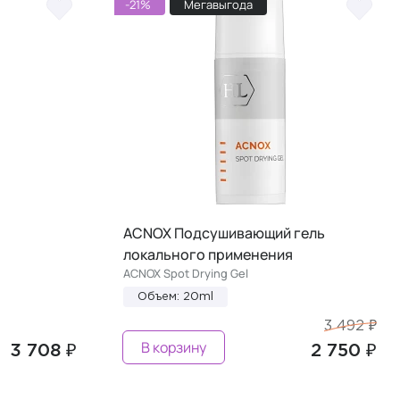
-21%
Мегавыгода
ACNOX Подсушивающий гель
локального применения
ACNOX Spot Drying Gel
Объем: 20ml
3 492 ₽
В корзину
3 708 ₽
2 750 ₽