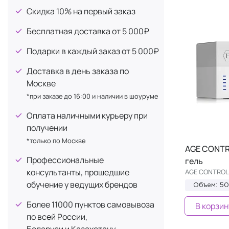
Бисаболол (экстракт ромашки)
18
Демакияж
Скидка 10% на первый заказ
2
Гиалуроновая кислота
4
От темных кругов
2
Бесплатная доставка от 5 000₽
Гидролизованный коллаген
4
От черных точек
2
Глауцин
Подарки в каждый заказ от 5 000₽
1
Антиоксидантное действие
1
Гликолевая кислота
9
Доставка в день заказа по
Укрепление
1
Глицерин
Москве
117
*при заказе до 16:00 и наличии в шоуруме
Диоксид титана
23
Каолин
Оплата наличными курьеру при
13
получении
Кофеин
26
*только по Москве
Коэнзим Q10
AGE CONTR
3
Профессиональные
гель
Лимонная кислота
25
консультанты, прошедшие
AGE CONTROL 
Масло ромашки
19
обучение у ведущих брендов
Объем: 5
Масло Ши
2
Более 11000 пунктов самовывоза
В корзин
Миндальная кислота
1
по всей России,
Беларуси и Казахстану