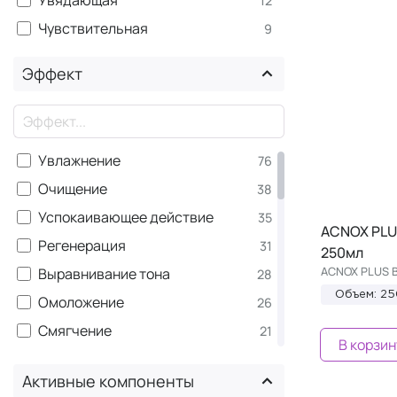
12
ретинолом
Эмульсия
2
Чувствительная
9
GINSENG&CARROT - линия с
3
женьшенем и морковным
Эффект
маслом
MULTI VITAMIN - линия с
3
×
витаминным комплексом
MYTHOLOGIC - линия для
3
Увлажнение
76
решения особых проблем
Очищение
38
RENEW FORMULA - линия с
3
антиоксидантами
Успокаивающее действие
35
ACNOX PLU
PHYTOMIDE - линия с
2
Регенерация
31
250мл
биоминералами и церамидами
ACNOX PLUS B
Выравнивание тона
28
KUKUI - линия c маслами кукуи
1
Объем: 2
и макадамия
Омоложение
26
Смягчение
21
В корзин
Лифтинг
19
Активные компоненты
Противовоспалительное
18