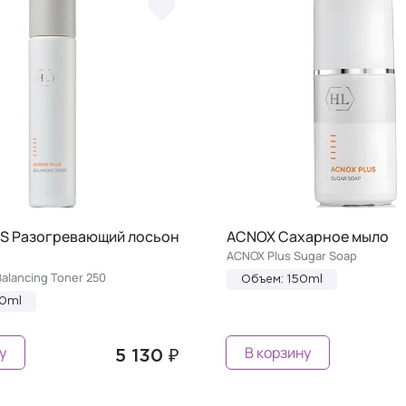
S Разогревающий лосьон
ACNOX Сахарное мыло
AСNOX Plus Sugar Soap
alancing Toner 250
Объем: 150ml
50ml
у
В корзину
5 130 ₽