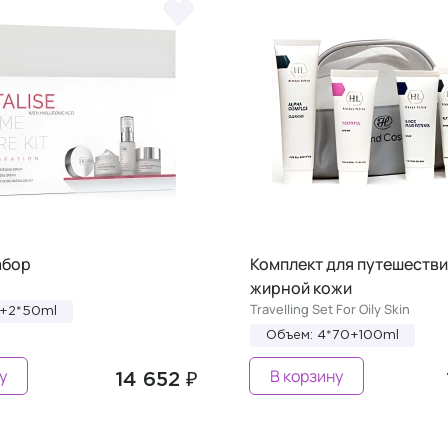
абор
Комплект для путешестви
жирной кожи
Travelling Set For Oily Skin
0+2*50ml
Объем: 4*70+100ml
у
В корзину
14 652 ₽