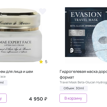
5
ем для лица и шеи
Гидрогелевая маска до
Face
формат
Travel Mask Beta-Glucan Hydrog
ml
Объем: 30ml
у
В корзину
4 950 ₽