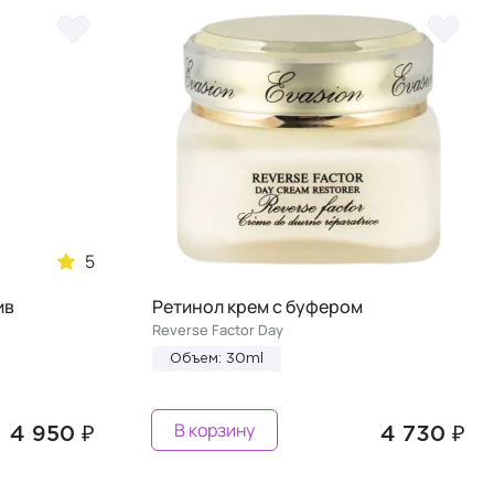
5
ив
Ретинол крем с буфером
Reverse Factor Day
Объем: 30ml
В корзину
4 950 ₽
4 730 ₽