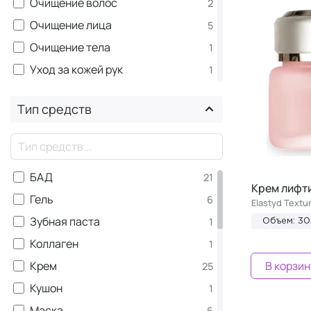
Очищение волос
2
Очищение лица
5
Очищение тела
1
Уход за кожей рук
1
Коллаген
1
Тип средств
Лицо
53
Уход за волосами
3
×
Уход за лицом
41
БАД
21
Уход за полостью рта
1
Крем лифти
Гель
6
Уход за телом
6
Elastyd Textu
Зубная паста
1
Тело
Объем: 30
7
Коллаген
1
Уход для кожи вокруг глаз
7
Крем
В корзин
25
Витамины и комплексы для
1
мужчин
Кушон
1
Руки
1
Маска
6