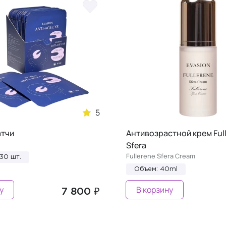
5
атчи
Антивозрастной крем Ful
Sfera
Fullerene Sfera Cream
30 шт.
Объем: 40ml
у
В корзину
7 800 ₽