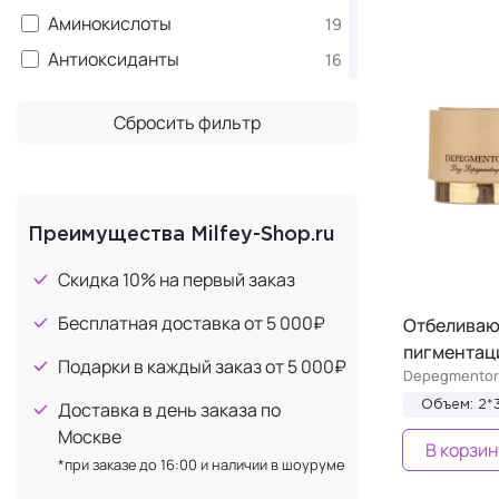
Аминокислоты
19
Осветление
3
Антиоксиданты
16
От темных кругов
3
Арбутин
1
Смягчение
3
Сбросить фильтр
Аргинин
6
Восстановление
2
Аскорбиновая кислота
10
Для роста
2
(витамин С)
Матирование
2
Бетаин
7
Преимущества Milfey-Shop.ru
Пилинг
2
Бисаболол (экстракт ромашки)
1
Сужение пор
Скидка 10% на первый заказ
2
Витамин B
3
Тонирование
2
Бесплатная доставка от 5 000₽
Отбеливаю
Витамин D
4
Антибактериальное действие
1
пигментац
Витамин F
Подарки в каждый заказ от 5 000₽
1
Depegmentor
Антигликирующее действие
1
Витамин K
3
Доставка в день заказа по
Объем: 2*
Антицеллюлитное
1
ГАМК (GABA)
Москве
1
В корзин
Блеск
1
*при заказе до 16:00 и наличии в шоуруме
Гиалуроновая кислота
5
Демакияж
1