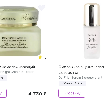
5
ой омолаживающий
Омолаживающая филлер
r Night Cream Restorer
сыворотка
Gel Filler Serum Bioregenerant
ml
Объем: 40ml
у
В корзину
4 730 ₽