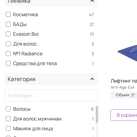
Линейка
Косметика
47
БАДы
21
Evasion Bio
15
Для волос
3
№1 Radiance
3
Средства для тела
1
Категория
Лифтинг п
Anti-Age Eye
×
Объем: 2* 
Волосы
6
В корзин
Для волос мужчинам
1
Макияж для лица
1