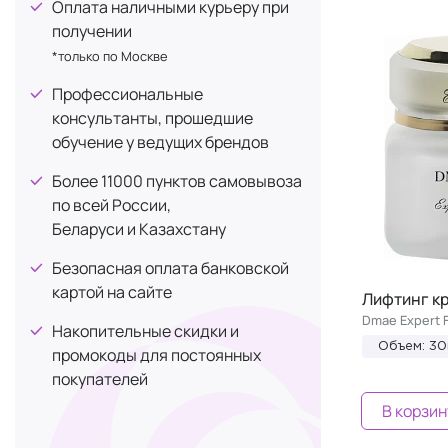
Гликолевая кислота
Оплата наличными курьеру при
3
Детокс
1
получении
Глицерин
34
Лечение выпадения
*только по Москве
1
Глутамин
1
Объем
1
Профессиональные
Дикалия глицирризат
1
консультанты, прошедшие
От купероза
1
Диоксид титана
4
обучение у ведущих брендов
От покраснений
1
Дипептид-2
1
Более 11000 пунктов самовывоза
От растяжек
1
Жемчужная пудра
1
по всей России,
Питание
1
Беларуси и Казахстану
Женьшень
3
Постакне
1
Йод
3
Безопасная оплата банковской
Предотвращение ломкости
1
картой на сайте
Кальций
5
Лифтинг кр
Противовоспалительное
1
Dmae Expert 
Каолин
1
Накопительные скидки и
Разогревающее действие
1
Объем: 30
промокоды для постоянных
Карнитин
2
Укрепление
покупателей
1
Кверцетин
1
Успокаивающее действие
В корзин
1
Коллаген
1
Шелковистость
1