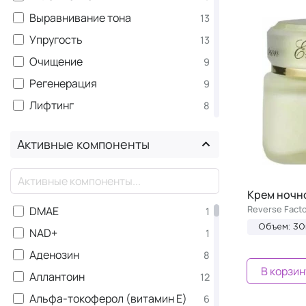
Выравнивание тона
13
Упругость
13
Очищение
9
Регенерация
9
Лифтинг
8
Тонизация
6
Активные компоненты
Уменьшение отечности
6
Антиоксидантное действие
5
×
От пигментации
5
Крем ночн
Reverse Facto
DMAE
1
Защита от солнца SPF
4
Объем: 30
NAD+
1
Отшелушивание
4
Аденозин
8
Сияние
4
В корзин
Аллантоин
12
Эластичность
4
Альфа-токоферол (витамин Е)
6
Анти-акне
3