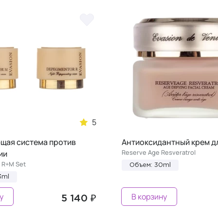
5
щая система против
Антиоксидантный крем д
Reserve Age Resveratrol
ии
 R+M Set
Объем: 30ml
3ml
у
В корзину
5 140 ₽