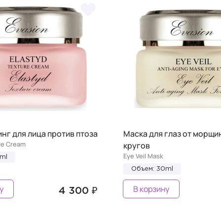
нг для лица против птоза
Маска для глаз от морщи
re Cream
кругов
Eye Veil Mask
ml
Объем: 30ml
у
В корзину
4 300 ₽