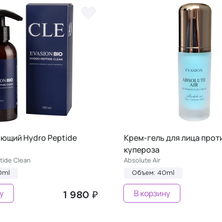
ающий Hydro Peptide
Крем-гель для лица прот
купероза
tide Clean
Absolute Air
0ml
Объем: 40ml
у
В корзину
1 980 ₽