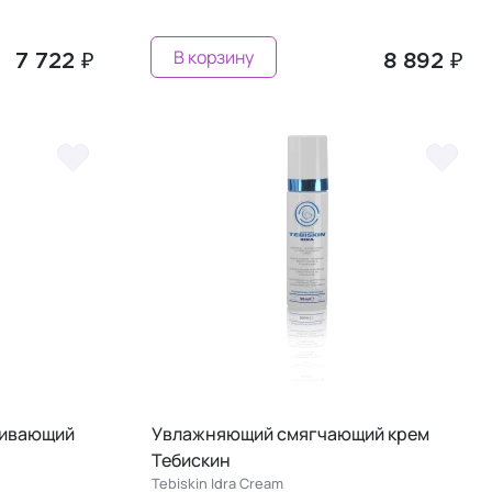
В корзину
7 722 ₽
8 892 ₽
ливающий
Увлажняющий смягчающий крем
Тебискин
Tebiskin Idra Сream