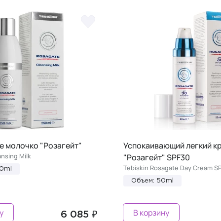
 молочко "Розагейт"
Успокаивающий легкий к
nsing Milk
"Розагейт" SPF30
Tebiskin Rosagate Day Cream S
50ml
Объем: 50ml
у
В корзину
6 085 ₽