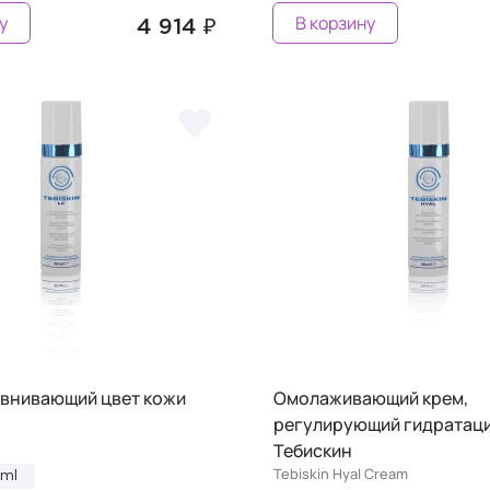
у
В корзину
4 914 ₽
авнивающий цвет кожи
Омолаживающий крем,
регулирующий гидратац
Тебискин
Tebiskin Hyal Cream
0ml