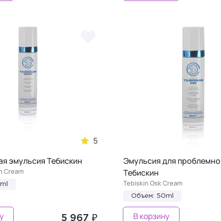
5
я эмульсия Тебискин
Эмульсия для проблемно
th Cream
Тебискин
Tebiskin Osk Cream
0ml
Объем: 50ml
у
В корзину
5 967 ₽