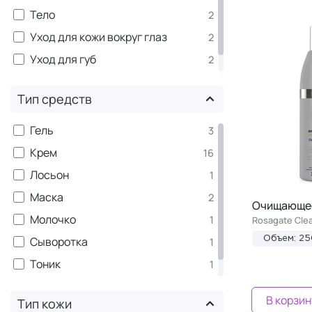
Тело
2
Уход для кожи вокруг глаз
2
Уход для губ
2
SPF защита для лица
6
Тип средств
Гель
3
Крем
16
Лосьон
1
Маска
2
Очищающее
Молочко
1
Rosagate Clea
Сыворотка
Объем: 2
1
Тоник
1
Эмульсия
8
В корзин
Тип кожи