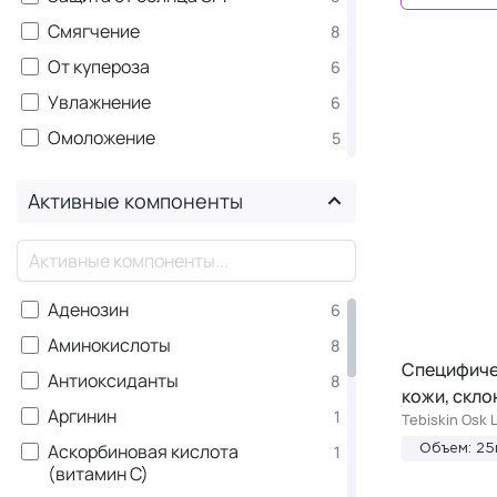
Смягчение
8
От купероза
6
Увлажнение
6
Омоложение
5
Противовоспалительное
5
Активные компоненты
Анти-акне
4
Очищение
4
×
Себорегуляция
4
Аденозин
6
Антиоксидантное действие
3
Аминокислоты
8
Выравнивание тона
3
Специфиче
Антиоксиданты
8
От пигментации
3
кожи, скло
Аргинин
1
Антибактериальное действие
Tebiskin Osk 
2
Аскорбиновая кислота
1
Объем: 25
Отшелушивание
2
(витамин С)
Питание
2