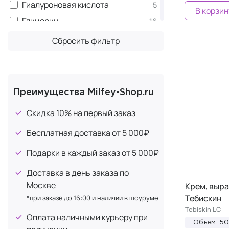
Гиалуроновая кислота
5
В корзин
Сияние
2
Глицерин
16
Тонизация
2
Диоксид титана
1
Сбросить фильтр
Лифтинг
1
Кофеин
1
Осветление
1
Лимонная кислота
1
Регенерация
1
Медь
1
Преимущества Milfey-Shop.ru
Тонирование
1
Молочная кислота
3
Упругость
Скидка 10% на первый заказ
1
Мочевина
3
Эластичность
1
Бесплатная доставка от 5 000₽
Натуральный холестерол
1
Олигопептиды
Подарки в каждый заказ от 5 000₽
1
Пантенол (витамин B5)
2
Доставка в день заказа по
Папаин
Москве
2
Крем, выр
Тебискин
*при заказе до 16:00 и наличии в шоуруме
Феруловая кислота
2
Tebiskin LC
Фитосфингозин
Оплата наличными курьеру при
1
Объем: 5