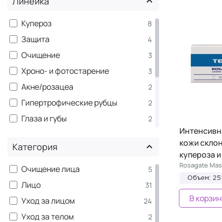
Линейка
Купероз
8
Защита
4
Очищение
3
Хроно- и фотостарение
3
Акне/розацеа
2
Гипертрофические рубцы
2
Глаза и губы
2
Интенсивна
Сыворотки
2
кожи скло
Категория
Тело/шея/декольте
2
купероза и
Чувствительная/сухая кожа
Rosagate Mas
2
Очищение лица
5
Объем: 25
Лифтинг
1
Лицо
31
Пигментация
В корзин
1
Уход за лицом
24
Постпроцедурный уход
1
Уход за телом
2