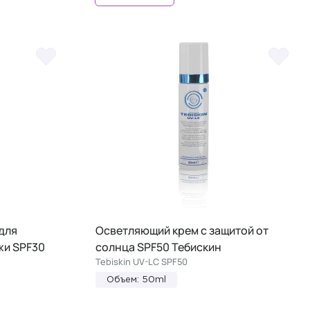
для
Осветляющий крем с защитой от
жи SPF30
солнца SPF50 Тебискин
Tebiskin UV-LC SPF50
Объем: 50ml