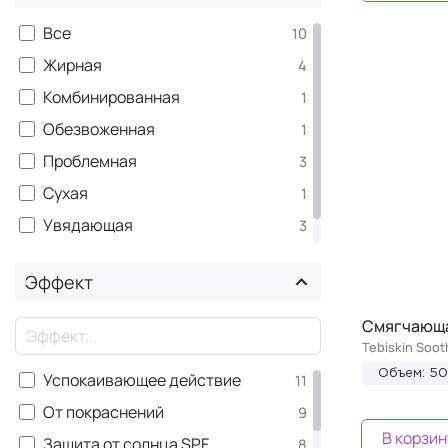
Все
10
Жирная
4
Комбинированная
1
Обезвоженная
1
Проблемная
3
Сухая
1
Увядающая
3
Чувствительная
10
Эффект
Смягчающа
×
Tebiskin Soo
Объем: 5
Успокаивающее действие
11
От покраснений
9
В корзин
Защита от солнца SPF
8