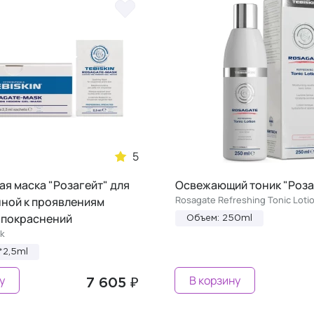
5
я маска "Розагейт" для
Освежающий тоник "Роза
Rosagate Refreshing Tonic Loti
нной к проявлениям
 покраснений
Объем: 250ml
k
*2,5ml
у
В корзину
7 605 ₽