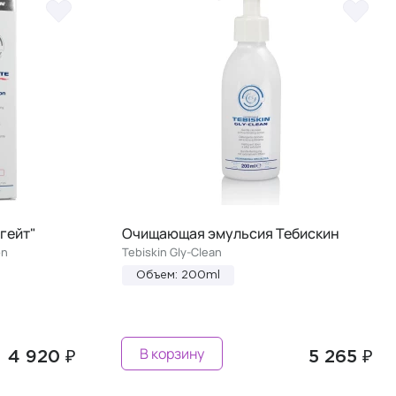
гейт"
Очищающая эмульсия Тебискин
on
Tebiskin Gly-Clean
Объем: 200ml
В корзину
4 920 ₽
5 265 ₽