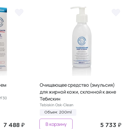
рем
Очищающее средство (эмульсия)
для жирной кожи, склонной к акне
PF30
Тебискин
Tebiskin Osk-Clean
Объем: 200ml
В корзину
7 488 ₽
5 733 ₽