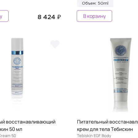
Объем: 50ml
у
В корзину
8 424 ₽
ый восстанавливающий
Питательный восстанав
кин 50 мл
крем для тела Тебискин
Cream 50
Tebiskin EGF Body