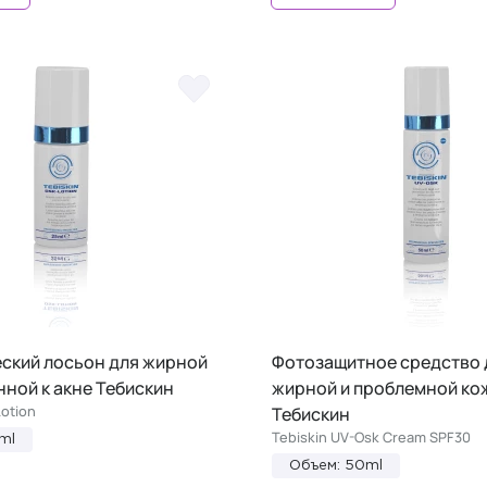
ский лосьон для жирной
Фотозащитное средство 
нной к акне Тебискин
жирной и проблемной ко
Lotion
Тебискин
Tebiskin UV-Osk Cream SPF30
ml
Объем: 50ml