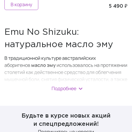
В корзину
5 490 ₽
Emu No Shizuku:
натуральное масло эму
В традиционной культуре австралийских
аборигенов
масло эму
использовалось на протяжении
столетий как действенное средство для облегчения
мышечной боли, снятия физической усталости, а также
для лечения кожных заболеваний, ран и травм.
Подробнее
Научные изыскания показали, что это масло обладает
противовоспалительным эффектом.
Масло эму японского бренда Emu No Shizuku
Будьте в курсе новых акций
получило сертификацию Австралийской
и спецпредложений!
администрации по лекарствам TGA, что
Подпишитесь на новости