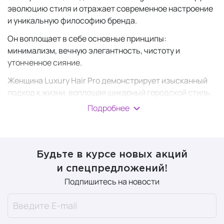
эволюцию стиля и отражает современное настроение
и уникальную философию бренда.
Он воплощает в себе основные принципы:
минимализм, вечную элегантность, чистоту и
утонченное сияние.
Женщина Luxury Hair Pro демонстрирует изысканный
подход к жизни, воплощая шикарный городской стиль,
где истинная роскошь заключается в продуктивно
Подробнее
проведенном времени.
Эксклюзивные и передовые технологии поднимают
профессиональную косметику на новый уровень,
Будьте в курсе новых акций
предлагая продукцию для людей, стремящихся
и спецпредложений!
подчеркнуть свою красоту, хорошее самочувствие и
Подпишитесь на новости
итальянский стиль в его наивысшем проявлении.