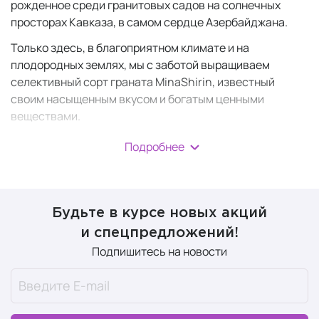
рожденное среди гранитовых садов на солнечных
просторах Кавказа, в самом сердце Азербайджана.
Только здесь, в благоприятном климате и на
плодородных землях, мы с заботой выращиваем
селективный сорт граната MinaShirin, известный
своим насыщенным вкусом и богатым ценными
веществами.
Для создания концентрата мы вручную отбираем
Подробнее
лучшие плоды и используем холодный отжим, чтобы
сохранить свежесть, пользу и естественную силу
граната.
Будьте в курсе новых акций
Каждый шот — это результат бережного производства,
и спецпредложений!
поддерживающий иммунитет, дающий заряд
Подпишитесь на новости
природной энергии и надежную защиту от ежедневных
стрессов.