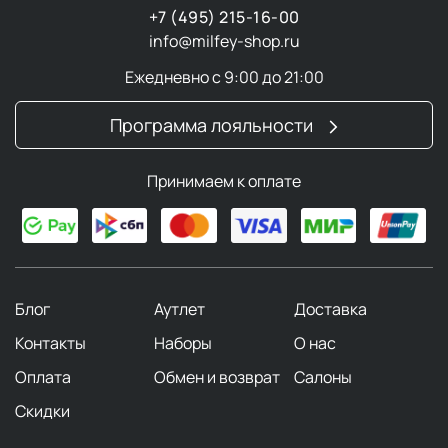
домашнего применения. Один из ярких примеров
+7 (495) 215-16-00
—
светодиодная LED‑маска для лица Raymore‑50E
.
info@milfey-shop.ru
Это прибор для домашнего фототерапевтического
ухода, сочетающий технологии светотерапии и
Ежедневно с 9:00 до 21:00
лифтинга.
Программа лояльности
Основные функции и эффекты
LED‑маски Lifotronic Raymore‑50E
Принимаем к оплате
Устройство использует световые волны разной длины
для решения дерматологических задач:
Красный свет
стимулирует выработку коллагена,
улучшает тон и упругость кожи, способствует
Блог
Аутлет
Доставка
омоложению.
Синий свет
обладает антимикробным
Контакты
Наборы
О нас
действием, помогает бороться с акне и
Оплата
Обмен и возврат
Салоны
воспалениями.
Желтый
свет уменьшает покраснения, улучшает
Скидки
микроциркуляцию крови и цвет лица.