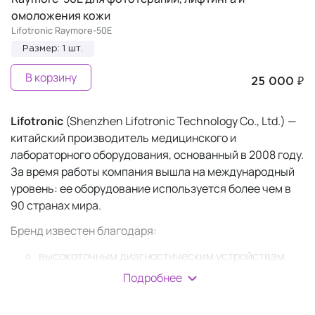
омоложения кожи
Lifotronic Raymore-50E
Размер: 1 шт.
В корзину
25 000 ₽
Lifotronic
(Shenzhen Lifotronic Technology Co., Ltd.) —
китайский производитель медицинского и
лабораторного оборудования, основанный в 2008 году.
За время работы компания вышла на международный
уровень: ее оборудование используется более чем в
90 странах мира.
Бренд известен благодаря:
высокоточным диагностическим устройствам
"золотого стандарта" (в т. ч. анализаторам
Подробнее
гемоглобина и системам для мониторинга
диабета);