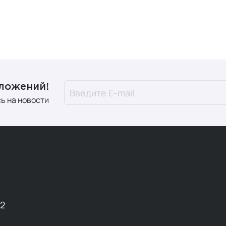
дложений!
ь на новости
12