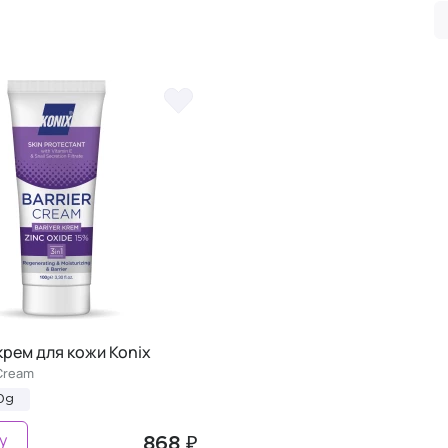
рем для кожи Konix
 Cream
0g
у
868 ₽