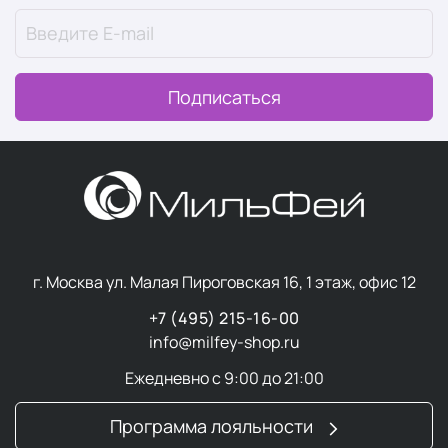
безопасную косметику. Она хотела дать женщинам
возможность наслаждаться качеством салонного
ухода прямо у себя дома — без вредных компонентов и
громких пустых обещаний.
Подписаться
Будучи мамой четверых детей, Джамиля привнесла в
философию бренда особый акцент на безопасность и
эффективность. Для нее важно, чтобы средства по
уходу давали видимый результат и при этом не
наносили вреда здоровью — ни человека, ни
окружающей среды. Эта идея легла в основу всей
концепции Ederra Lab:
премиальный уход должен быть
г. Москва ул. Малая Пироговская 16, 1 этаж, офис 12
доступным, честным и экологичным
.
+7 (495) 215-16-00
info@milfey-shop.ru
Ключевые принципы бренда
Ежедневно с 9:00 до 21:00
Ederra Lab придерживается философии осознанного
потребления и прозрачности. Это проявляется во всех
Программа лояльности
аспектах работы: