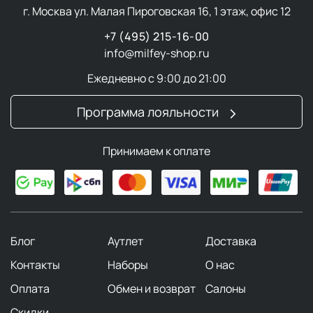
Особые технологии и
г. Москва ул. Малая Пироговская 16, 1 этаж, офис 12
преимущества
+7 (495) 215-16-00
info@milfey-shop.ru
Фирменная технология липосомальной
Ежедневно с 9:00 до 21:00
доставки Liposomeal.
Активные вещества
инкапсулируются в нано-липосомы. Это
Программа лояльности
позволяет крупным молекулам беспрепятственно
проникать сквозь липидный барьер в глубокие
слои дермы.
Принимаем к оплате
Метод лиофилизации.
Процесс сушки
замораживанием сохраняет 100% стабильность и
терапевтическую активность капризных
биотехнологических компонентов.
Формулы Clinic-Grade.
Средства имеют
Блог
Аутлет
Доставка
клинический уровень чистоты и концентрации
активов (высокий показатель PPM). Подходят
Контакты
Наборы
О нас
даже для чувствительной кожи.
Оплата
Обмен и возврат
Салоны
Эффект “glass skin”.
Текстуры разработаны для
Скидки