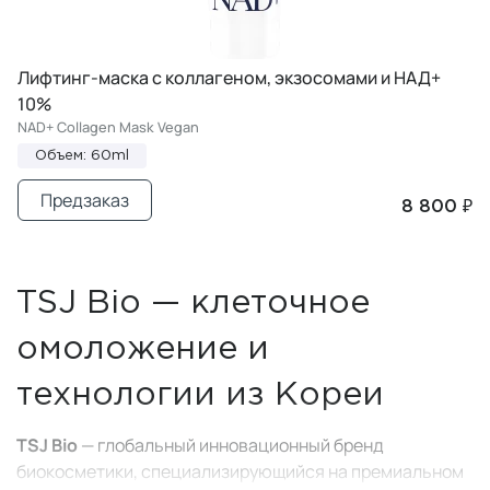
Лифтинг-маска с коллагеном, экзосомами и НАД+
10%
NAD+ Collagen Mask Vegan
Объем: 60ml
Предзаказ
8 800 ₽
TSJ Bio — клеточное
омоложение и
технологии из Кореи
TSJ Bio
— глобальный инновационный бренд
биокосметики, специализирующийся на премиальном