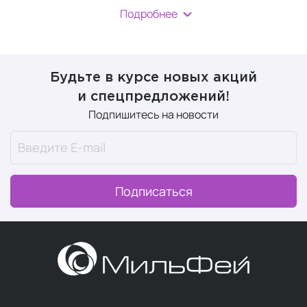
антивозрастном уходе за кожей с использованием
Подробнее
передовых ингредиентов, таких как
NAD+, NMN,
экзосомы и комплексные пептиды
. Производит
высококонцентрированные продукты премиум-класса
для борьбы с возрастными изменениями на уровне
Будьте в курсе новых акций
ДНК клеток.
и спецпредложений!
Подпишитесь на новости
История бренда
Происхождение.
Совместный проект ученых и
дерматологов из США и Южной Кореи.
Концепция.
Создание “умной косметики” на
Подписаться
стыке науки и природы для активации скрытых
ресурсов кожи.
Комплексный подход к красоте “Inner ✕ Outer”.
Бренд года выпускает не только косметику, но и
нутрицевтики (БАДы), позволяющие
оздоравливать организм изнутри и снаружи.