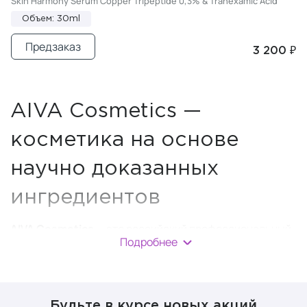
Skin Harmony Serum Copper Tripeptide 0,3% & Tranexamic Acid
Объем: 30ml
Предзаказ
3 200 ₽
AIVA Cosmetics —
косметика на основе
научно доказанных
ингредиентов
AIVA Cosmetics
— это российский профессиональный
Подробнее
бренд уходовой косметики, основанный в 2019 году в
Краснодаре. Он является ярким представителем
современной функциональной космецевтики,
ориентированной на научно доказанные компоненты и
Будьте в курсе новых акций