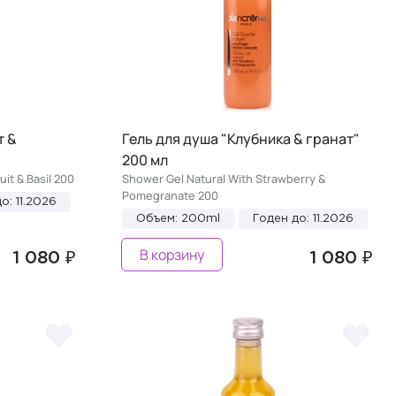
т &
Гель для душа "Клубника & гранат"
200 мл
it & Basil 200
Shower Gel Natural With Strawberry &
Pomegranate 200
о: 11.2026
Объем: 200ml
Годен до: 11.2026
В корзину
1 080 ₽
1 080 ₽