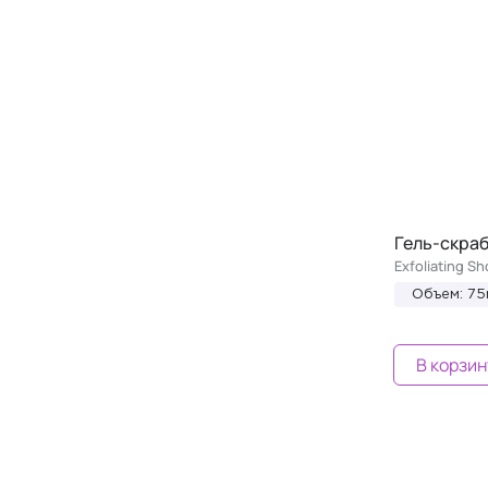
Гель-скраб
Exfoliating Sh
Объем: 75
В корзин