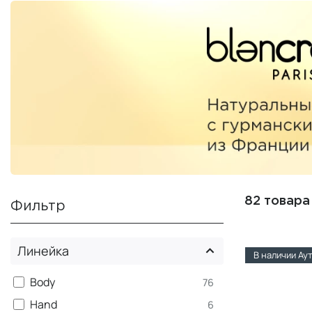
82 товара
Фильтр
Линейка
В наличии Ау
Body
76
Hand
6