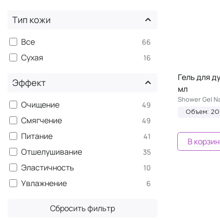
Тип кожи
Все
66
Сухая
16
Гель для д
Эффект
мл
Shower Gel Na
Очищение
49
Объем: 2
Смягчение
49
Питание
41
В корзин
Отшелушивание
35
Эластичность
10
Увлажнение
6
Сбросить фильтр