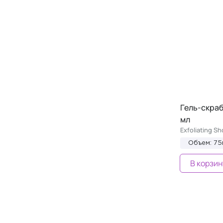
Гель-скраб
мл
Exfoliating S
Объем: 75
В корзин