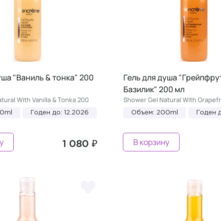
уша "Ваниль & тонка" 200
Гель для душа "Грейпфру
Базилик" 200 мл
tural With Vanilla & Tonka 200
Shower Gel Natural With Grapefru
00ml
Годен до: 12.2026
Объем: 200ml
Годен д
у
В корзину
1 080 ₽