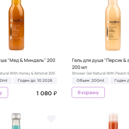
уша "Мед & Миндаль" 200
Гель для душа "Персик & 
200 мл
tural With Honey & Almond 200
Shower Gel Natural With Peach &
00ml
Годен до: 10.2026
Объем: 200ml
Годен д
у
В корзину
1 080 ₽