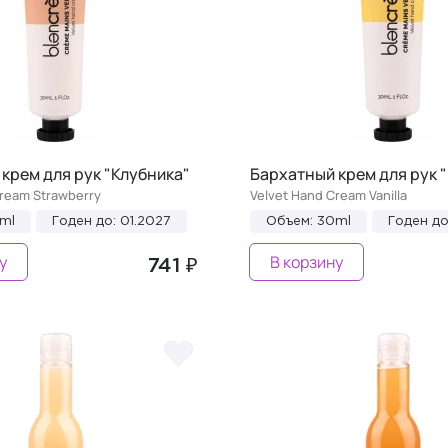
крем для рук "Клубника"
Бархатный крем для рук 
Cream Strawberry
Velvet Hand Cream Vanilla
ml
Годен до: 01.2027
Объем: 30ml
Годен до
у
В корзину
741 ₽