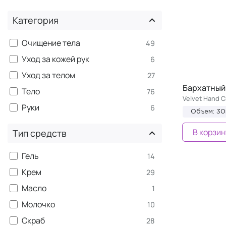
Категория
Очищение тела
49
Уход за кожей рук
6
Уход за телом
27
Бархатный 
Тело
76
Velvet Hand 
Руки
6
Объем: 30
В корзин
Тип средств
Гель
14
Крем
29
Масло
1
Молочко
10
Скраб
28