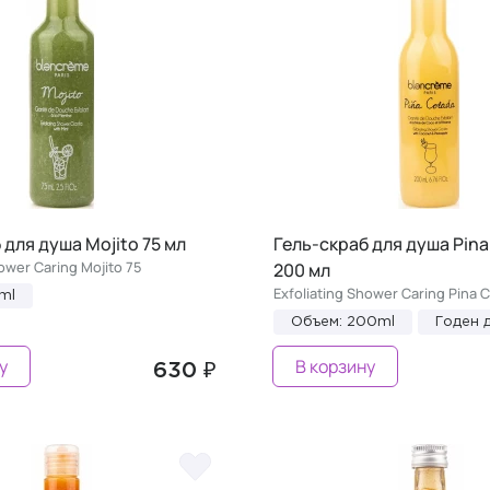
 для душа Mojito 75 мл
Гель-скраб для душа Pina
ower Caring Mojito 75
200 мл
Exfoliating Shower Caring Pina 
ml
Объем: 200ml
Годен д
у
В корзину
630 ₽