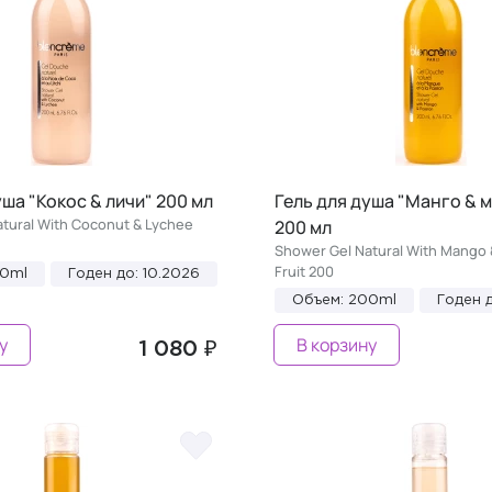
уша "Кокос & личи" 200 мл
Гель для душа "Манго & 
tural With Coconut & Lychee
200 мл
Shower Gel Natural With Mango 
Fruit 200
00ml
Годен до: 10.2026
Объем: 200ml
Годен д
у
В корзину
1 080 ₽