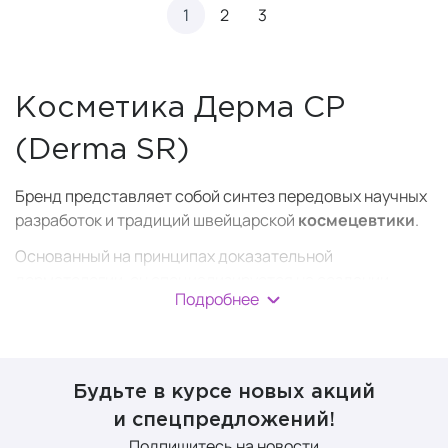
1
2
3
Косметика Дерма СР
(Derma SR)
Бренд представляет собой синтез передовых научных
разработок и традиций швейцарской
космецевтики
.
Основанный на принципах доказательной
дерматологии, он специализируется на создании
Подробнее
высокоэффективных средств для коррекции широкого
спектра эстетических проблем.
Сегодня бренд занимает лидирующие позиции в
сегменте
профессиональной косметики
благодаря
Будьте в курсе новых акций
строгому контролю качества и инновационным
и спецпредложений!
подходам к решению таких проблем,
Подпишитесь на новости