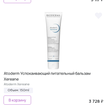
3 117 ₽
Atoderm Успокаивающий питательный бальзам
Xereane
Atoderm Xereane
Объем: 150ml
В корзину
3 728 ₽