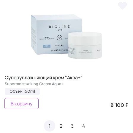
Суперувлажняющий крем "Аква+"
Supermoisturizing Cream Aqua+
Объем: 50ml
В корзину
8 100 ₽
1
2
3
4