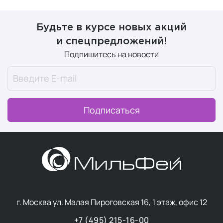
полноценная экосистема, которая включает:
Премиум-студии
пилатеса в исторических
Будьте в курсе новых акций
локациях Москвы.
и спецпредложений!
Индивидуальный подход
с обязательной
Подпишитесь на новости
диагностикой опорно-двигательного аппарата.
Линейку стильных аксессуаров
для спорта и
повседневной жизни, которые помогают
сохранять тренировочный ритм в путешествиях и
Подписаться
дома.
г. Москва ул. Малая Пироговская 16, 1 этаж, офис 12
+7 (495) 215-16-00