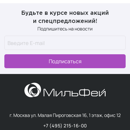
более сияющий вид, устранив мелкие морщины,
потерю эластичности, гиперпигментацию и
Будьте в курсе новых акций
повреждения от солнца. Эта французская косметика
и спецпредложений!
создана на основе 30-летних научных исследований и
Подпишитесь на новости
запатентованных технологий.
Все увлажняющие средства основаны на технологии
TFC8® и решают множество проблем
женской и
мужской кожи
, в том числе создают оптимальные
Подписаться
условия для здоровья, регенерации и восстановления
кожи. В каждой формуле используются
разные
активные ингредиенты
и своя
текстура
,
которые отвечают индивидуальным потребностям и
предпочтениям.
Несмотря на то, что некоторые преимущества могут
быть универсальными, каждое средство разработано
специально для удовлетворения определённых
г. Москва ул. Малая Пироговская 16, 1 этаж, офис 12
потребностей. И все они могут использоваться по
+7 (495) 215-16-00
отдельности или в комплексе.