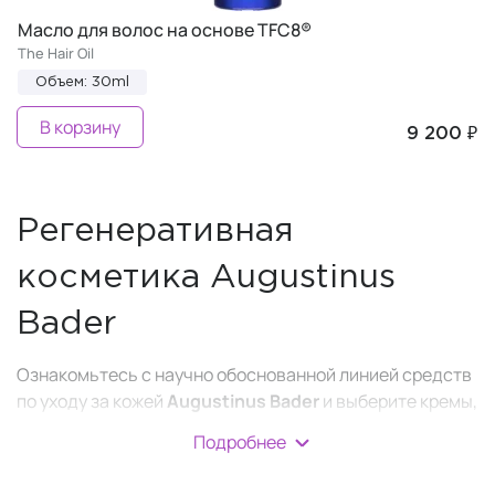
Масло для волос на основе TFC8®
The Hair Oil
Объем: 30ml
В корзину
9 200 ₽
Регенеративная
косметика Augustinus
Bader
Ознакомьтесь с научно обоснованной линией средств
по уходу за кожей
Augustinus Bader
и выберите кремы,
сыворотки, очищающие средства и другие продукты,
Подробнее
которые поддержат вашу естественную красоту и
сделают кожу свежей и сияющей. Придайте коже