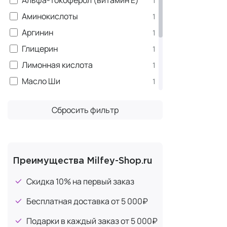
1
В
средствах 
Аминокислоты
1
создае
Аргинин
1
поддер
Глицерин
1
устраня
Лимонная кислота
1
В
средствах 
Масло Ши
1
достав
Ниацинамид (витамин B3)
1
создае
Сбросить фильтр
Олигопептиды
1
чрезме
Пантенол (витамин B5)
1
Ассортимен
Пиридоксин (витамин B6)
1
уходе, котор
Ретинол (витамин А)
Преимущества Milfey-Shop.ru
1
Бестс
Сквалан
1
Скидка 10% на первый заказ
The Ri
Бесплатная доставка от 5 000₽
улучша
Подарки в каждый заказ от 5 000₽
The Ric