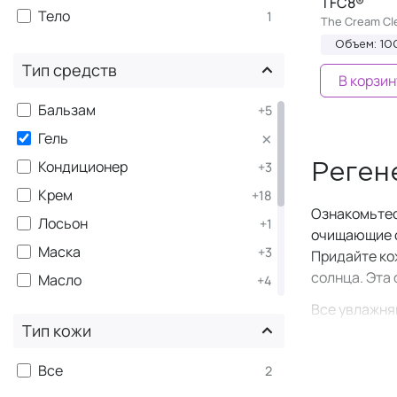
TFC8®
Тело
1
The Cream Cl
Объем: 10
Тип средств
В корзин
Бальзам
+5
×
Гель
Кондиционер
+3
Реген
Крем
+18
Ознакомьтес
Лосьон
+1
очищающие с
Маска
+3
Придайте ко
солнца. Эта
Масло
+4
Набор средств
Все увлажня
+5
Тип кожи
числе созда
Патчи
+2
разные
акти
Пенка
+1
Все
2
Несмотря на
Сыворотка
+11