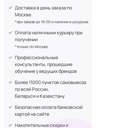
разгла
Доставка в день заказа по
The Ret
Москве
раздра
*при заказе до 16:00 и наличии в шоуруме
The Fac
улучшая
Оплата наличными курьеру при
The Es
получении
сочета
*только по Москве
The Eye
Профессиональные
кожу, у
консультанты, прошедшие
The Bod
обучение у ведущих брендов
происх
видимы
Более 11000 пунктов самовывоза
The Lip
по всей России,
уменьш
Беларуси и Казахстану
The Bo
Безопасная оплата банковской
уменьш
картой на сайте
The Lea
веществ
Накопительные скидки и