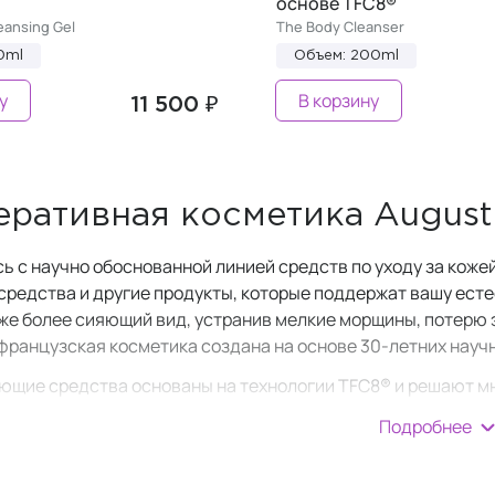
основе TFC8®
eansing Gel
The Body Cleanser
0ml
Объем: 200ml
у
В корзину
11 500 ₽
еративная косметика August
ь с научно обоснованной линией средств по уходу за коже
редства и другие продукты, которые поддержат вашу есте
же более сияющий вид, устранив мелкие морщины, потерю 
 французская косметика создана на основе 30-летних науч
ющие средства основаны на технологии TFC8® и решают 
ют оптимальные условия для здоровья, регенерации и вос
Подробнее
вные ингредиенты
и своя
текстура
, которые отвечают и
 то, что некоторые преимущества могут быть универсальн