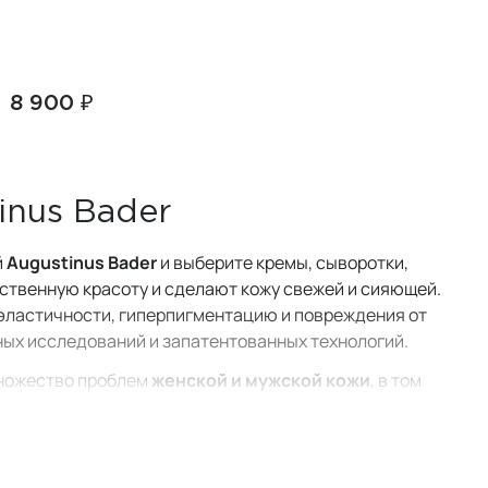
8 900 ₽
inus Bader
й
Augustinus Bader
и выберите кремы, сыворотки,
ственную красоту и сделают кожу свежей и сияющей.
эластичности, гиперпигментацию и повреждения от
ных исследований и запатентованных технологий.
множество проблем
женской и мужской кожи
, в том
становления кожи. В каждой формуле используются
ндивидуальным потребностям и предпочтениям.
ыми, каждое средство разработано специально для