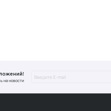
упить косметику Augustinus Bader
в интернет-магазине М
аруси и Казахстана. Если вы затрудняетесь с выбором, мен
 Для связи напишите в
мессенджер
или позвоните по теле
дложений!
ь на новости