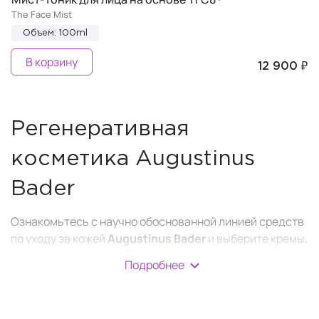
The Face Mist
Объем: 100ml
В корзину
12 900 ₽
Регенеративная
косметика Augustinus
Bader
Ознакомьтесь с научно обоснованной линией средств
по уходу за кожей
Augustinus Bader
и выберите кремы,
сыворотки, очищающие средства и другие продукты,
Подробнее
которые поддержат вашу естественную красоту и
сделают кожу свежей и сияющей. Придайте коже
более сияющий вид, устранив мелкие морщины,