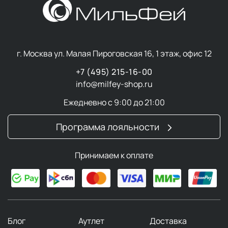
Комплекс триггерных факторов
TFC8®
Разработанная профессором Августинусом Бадером,
г. Москва ул. Малая Пироговская 16, 1 этаж, офис 12
мировым экспертом в области
клеточной
биологии
и
регенеративной медицины
,
+7 (495) 215-16-00
эксклюзивная технология
Trigger Factor Complex™
info@milfey-shop.ru
обладает рядом уникальных преимуществ.
Ежедневно с 9:00 до 21:00
В
средствах с ретинолом
TFC8®:
Программа лояльности
поддерживает эффективность косметических
средств, создавая оптимальную среду для
Принимаем к оплате
обновления клеток кожи и доставляя ключевые
питательные вещества в кожу,
помогает защитить кожу,
уменьшает видимые признаки старения,
защищает кожу от преждевременного старения и
от старения в будущем.
Блог
Аутлет
Доставка