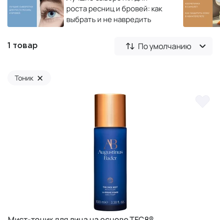
роста ресниц и бровей: как
выбрать и не навредить
По умолчанию
1 товар
×
Тоник
Мист-тоник для лица на основе TFC8®