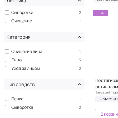
Линейка
Сыворотки
2
-10%
Очищение
1
Категория
Очищение лица
1
Лицо
3
Уход за лицом
2
Подтягива
Тип средств
ретинолом
Targeted Tigh
Пенка
1
Объем: 30
Сыворотка
2
В корзин