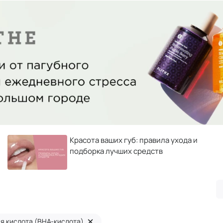
Красота ваших губ: правила ухода и
подборка лучших средств
×
я кислота (ВНА-кислота)