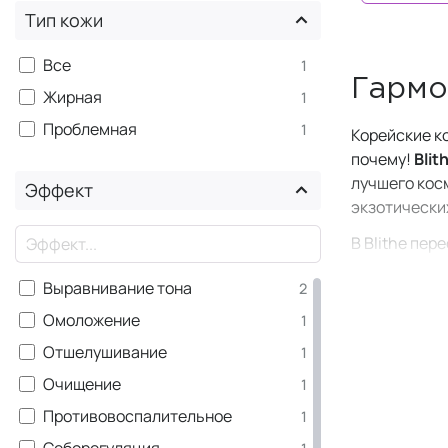
Тип кожи
Все
1
Гармо
Жирная
1
Проблемная
1
Корейские к
почему!
Blit
лучшего кос
Эффект
экзотически
×
В Blithe пер
инновацион
Выравнивание тона
2
продукт Bli
Омоложение
1
Корейские с
Продуманная
Отшелушивание
1
Очищение
1
Окунитесь в
натуральны
Противовоспалительное
1
кожей.
Себорегуляция