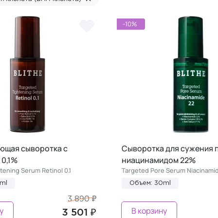
-10%
ющая сыворотка с
Сыворотка для сужения п
 0,1%
ниацинамидом 22%
tening Serum Retinol 0.1
Targeted Pore Serum Niacinami
ml
Объем: 30ml
3 890 ₽
у
В корзину
3 501 ₽