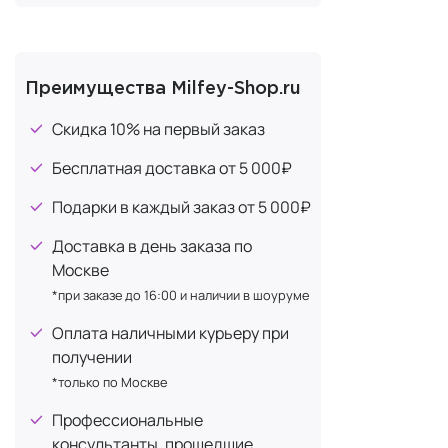
Бакучиол
+1
Blithe Vital
тонизирует 
Бентонит
+1
Бетаин
+6
С Blithe Vit
Преимущества Milfey-Shop.ru
проникает гл
Бисаболол (экстракт ромашки)
+1
помогает осв
Скидка 10% на первый заказ
Бромелайн
+1
Популярные 
Бесплатная доставка от 5 000₽
Гиалуроновая кислота
+6
Эссенц
Гликолевая кислота
Подарки в каждый заказ от 5 000₽
+1
Эссенц
Глицерин
+20
Доставка в день заказа по
Эссенц
Глюкозамин
Москве
+1
*при заказе до 16:00 и наличии в шоуруме
Сплэш-м
Дикалия глицирризат
+1
Диоксид титана
Оплата наличными курьеру при
+1
Сочетая сил
получении
ей сияние вс
Золото
+2
*только по Москве
Каолин
+1
Попробуйте
Профессиональные
Кофеин
+3
Зеленый
консультанты, прошедшие