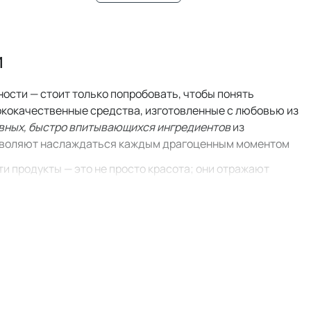
и
ости — стоит только попробовать, чтобы понять
ококачественные средства, изготовленные с любовью из
вных, быстро впитывающихся ингредиентов
из
позволяют наслаждаться каждым драгоценным моментом
ти продукты — это не просто красота; они отражают
инамидом до пенки для очищения пор BHA — каждый
пакованы из экологически чистых материалов.
 являются столпами идеологии Blithe.
анные средства, которые всегда
полностью
пасны для беременных женщин и людей с чувствительной