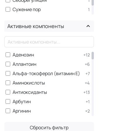
1
Сужение пор
1
Косме
Упругость
1
Активные компоненты
Попробуйте 
×
Сыворот
Побалуйте с
Аденозин
+12
блаженным м
Аллантоин
+6
Хиты серии:
Альфа-токоферол (витамин Е)
+7
Коррек
Аминокислоты
+4
Антиво
Антиоксиданты
+13
Сыворо
Арбутин
+1
Сыворо
Крем дл
Аргинин
+2
Аскорбиновая кислота
+4
Эссенци
(витамин С)
Сбросить фильтр