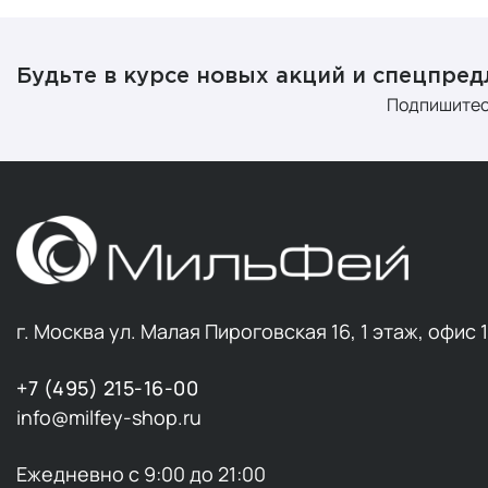
Ресвератрол
очень мощны
+1
Ретинол (витамин А)
+1
В состав о
Будьте в курсе новых акций и спецпре
также множе
Рибофлавин (витамин B2)
+2
Подпишитес
коллоидная г
×
Салициловая кислота (ВНА-
ингредиенты
кислота)
Вы можете бы
Сквалан
+4
требований 
Тиамин (витамин B1)
+2
являются ве
Транексамовая кислота
+1
Трегалоза
+1
Солнце
Фитосфингозин
+2
Честная и в
г. Москва ул. Малая Пироговская 16, 1 этаж, офис 
Центелла азиатская
+8
солнца, сохр
кремах и пол
Церамиды
+7
+7 (495) 215-16-00
привносит в
info@milfey-shop.ru
Цианокобаламин (витамин B12)
+2
Ключевые п
Экстракт алоэ
+2
Ежедневно с 9:00 до 21:00
Солнце
Экстракт гамамелиса
+2