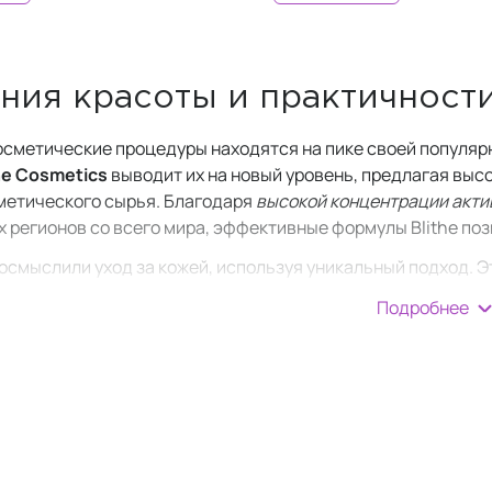
ния красоты и практичност
осметические процедуры находятся на пике своей популярн
he Cosmetics
выводит их на новый уровень, предлагая выс
метического сырья. Благодаря
высокой концентрации акти
х регионов со всего мира, эффективные формулы Blithe 
еосмыслили уход за кожей, используя уникальный подход. Э
ный дух
корейского ухода за кожей
. От сыворотки с ниац
Подробнее
the является свидетельством стремления к совершенству.
редства по уходу за кожей производятся ответственно и у
 производственная практика и стремление к экологичности
 мир потрясающих ощущений, используя тщательно подобр
е, веганские и не содержат парабенов
. Они также безо