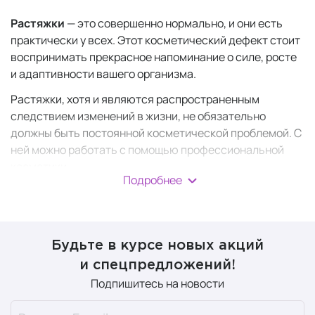
Растяжки
— это совершенно нормально, и они есть
практически у всех. Этот косметический дефект стоит
воспринимать прекрасное напоминание о силе, росте
и адаптивности вашего организма.
Растяжки, хотя и являются распространенным
следствием изменений в жизни, не обязательно
должны быть постоянной косметической проблемой. С
ней можно работать с помощью профессиональной
косметики.
Подробнее
Механизм образования растяжек
связан с
деградацией фибробластов — клеток,
вырабатывающих коллагеновые волокна. При быстром
растяжении кожи или под влиянием гормонов
Будьте в курсе новых акций
(кортизола, эстрогена) структура дермы ослабевает.
и спецпредложений!
Это приводит к разрывам ее глубоких слоев и
Подпишитесь на новости
последующему замещению поврежденных участков
рубцовой тканью.