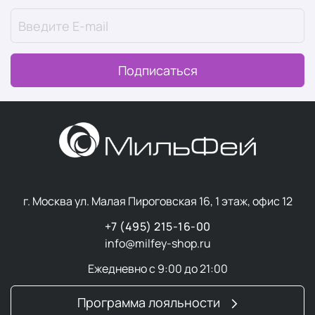
триммеры
Шейвер
работает от аккумулятора или сети и
позволяет бриться без использования пены или геля.
Подписаться
Виды
роторные — с вращающимися ножами
сеточные — с тонкой режущей сеткой
Современные модели шейверов оснащены:
системами самозаточки
г. Москва ул. Малая Пироговская 16, 1 этаж, офис 12
индикацией заряда
плавающими головками
+7 (495) 215-16-00
info@milfey-shop.ru
Электробритвы подходят для чувствительной кожи,
так как не срезают волосы под корень и
Ежедневно с 9:00 до 21:00
требуют
регулярной очистки и смазки
.
Программа лояльности
Триммер
используют для коррекции бороды и усов.