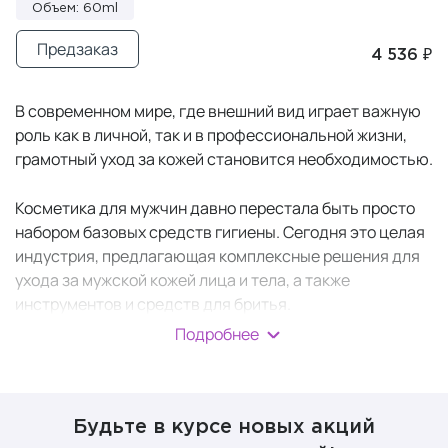
Объем: 60ml
Предзаказ
4 536 ₽
В современном мире, где внешний вид играет важную
роль как в личной, так и в профессиональной жизни,
грамотный уход за кожей становится необходимостью.
Косметика для мужчин давно перестала быть просто
набором базовых средств гигиены. Сегодня это целая
индустрия, предлагающая комплексные решения для
ухода за мужской кожей лица и тела, а также
инструментов и средств для бритья.
Подробнее
Грамотно подобранная
мужская косметика
и
продуманный ритуал ухода помогают современному
мужчине выглядеть ухоженно и чувствовать себя
уверенно в любой ситуации. Главное — найти баланс
Будьте в курсе новых акций