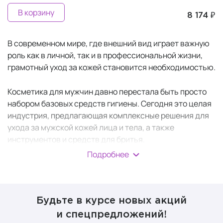
В корзину
8 174 ₽
В современном мире, где внешний вид играет важную
роль как в личной, так и в профессиональной жизни,
грамотный уход за кожей становится необходимостью.
Косметика для мужчин давно перестала быть просто
набором базовых средств гигиены. Сегодня это целая
индустрия, предлагающая комплексные решения для
ухода за мужской кожей лица и тела, а также
инструментов и средств для бритья.
Подробнее
Грамотно подобранная
мужская косметика
и
продуманный ритуал ухода помогают современному
мужчине выглядеть ухоженно и чувствовать себя
уверенно в любой ситуации. Главное — найти баланс
Будьте в курсе новых акций
между эффективностью и комфортом, чтобы уход
и спецпредложений!