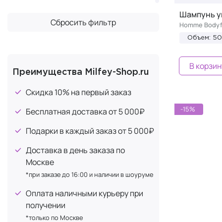
Тонизация
+70
Шампунь у
Сбросить фильтр
Регенерация
Homme Bodyf
+61
Объем: 5
Блеск
+52
Укрепление
+50
В корзин
Лечение выпадения
Преимущества Milfey-Shop.ru
+46
Сильная фиксация
+46
Скидка 10% на первый заказ
Упругость
+46
-15%
Бесплатная доставка от 5 000₽
Текстурирование
+45
Подарки в каждый заказ от 5 000₽
Для роста
+44
Доставка в день заказа по
Восстановление
+37
Москве
Гигиена
+28
*при заказе до 16:00 и наличии в шоуруме
Матирование
+28
Оплата наличными курьеру при
Сияние
+27
получении
Выравнивание тона
+26
*только по Москве