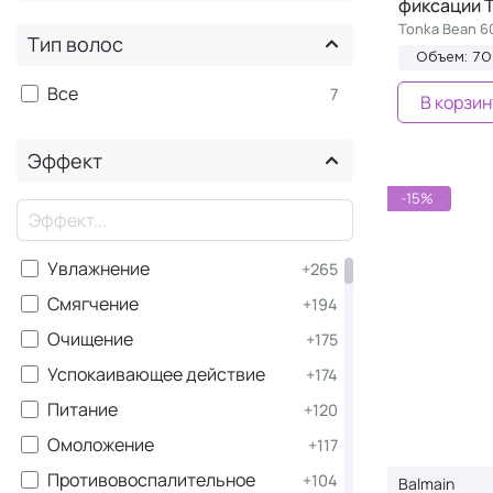
фиксации 
Tonka Bean 6
Тип волос
Объем: 7
Все
7
В корзин
Эффект
-15%
×
Увлажнение
+265
Смягчение
+194
Очищение
+175
Успокаивающее действие
+174
Питание
+120
Омоложение
+117
Противовоспалительное
+104
Balmain