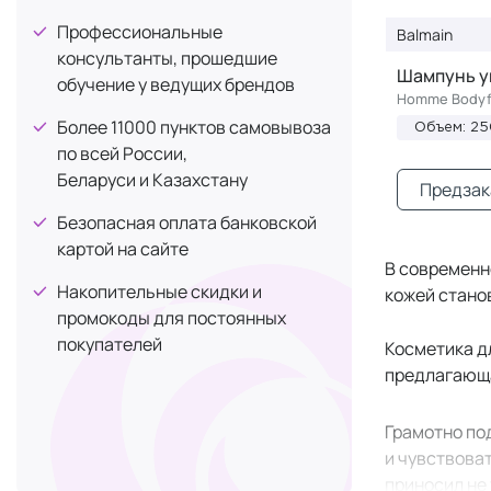
Средняя фиксация
+25
Профессиональные
Balmain
Антиоксидантное действие
консультанты, прошедшие
+24
Шампунь у
обучение у ведущих брендов
Уменьшение отечности
+21
Homme Bodyf
Легкое расчесывание
Более 11000 пунктов самовывоза
+20
Объем: 2
по всей России,
Объем
+20
Беларуси и Казахстану
Предзак
Легкая фиксация
+18
Безопасная оплата банковской
От темных кругов
+17
картой на сайте
Лечение перхоти
В современно
+16
Накопительные скидки и
кожей стано
Отшелушивание
+16
промокоды для постоянных
От покраснений
+14
покупателей
Косметика д
Сужение пор
+13
предлагающа
Защита от солнца SPF
+12
Грамотно п
От пигментации
+12
и чувствова
Себорегуляция
+12
приносил не 