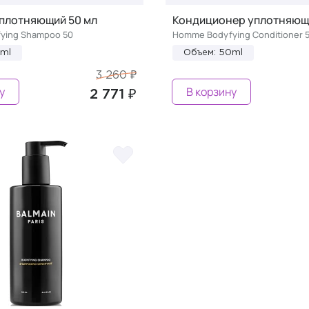
плотняющий 50 мл
Кондиционер уплотняющи
ying Shampoo 50
Homme Bodyfying Conditioner 
0ml
Объем: 50ml
3 260 ₽
у
В корзину
2 771 ₽