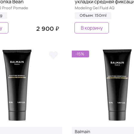
Tonka Bean
укладки средней фиксац
0 Proof Pomade
Modeling Gel Fluid AQ
0g
Объем: 150ml
у
В корзину
2 900 ₽
-15%
Balmain