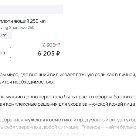
плотняющий 250 мл
ying Shampoo 250
50ml
7 300 ₽
аз
6 205 ₽
м мире, где внешний вид играет важную роль как в личной,
вится необходимостью.
ля мужчин давно перестала быть просто набором базовых с
я комплексные решения для ухода за мужской кожей лица и 
одобранная
мужская косметика
и продуманный ритуал ухо
ть себя уверенно в любой ситуации. Главное — найти бала
только результат, но и удовольствие.