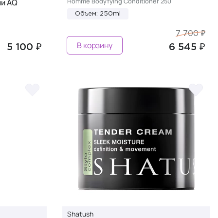
Homme Bodyfying Conditioner 250
ии AQ
Объем: 250ml
7 700 ₽
В корзину
5 100 ₽
6 545 ₽
Shatush