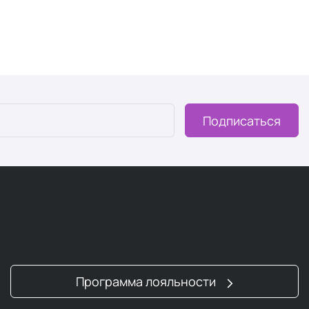
Подписаться
 особого подхода к уходу.
еновому слою.
бум.
о после бритья.
е точки и возрастные изменения. Для борьбы с ними
и
.
Программа лояльности