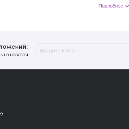
Подробнее
тика для лица
ности мужской кожи лица
дложений!
ь на новости
 имеет ряд существенных отличий от женской, что требует
нем она на 20-25% толще благодаря более плотному коллаг
ит больше сальных желез и интенсивнее вырабатывает се
ом мужская кожа более подвержена раздражениям, особенн
а подвержена различным проблемам, таким как акне, черны
ся использовать
средства со специальными компонентам
12
е этапы ухода за кожей лица