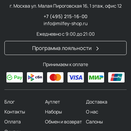
плотному коллагеновому слою.
г. Москва ул. Малая Пироговская 16, 1 этаж, офис 12
Содержит больше сальных желез и интенсивнее
+7 (495) 215-16-00
вырабатывает себум.
info@milfey-shop.ru
При этом мужская кожа более подвержена
раздражениям, особенно после бритья.
Ежедневно с 9:00 до 21:00
Мужская кожа подвержена различным проблемам,
Программа лояльности
таким как акне, черные точки и возрастные изменения.
Для борьбы с ними рекомендуется
использовать
средства со специальными
Принимаем к оплате
компонентами
.
Основные этапы ухода за кожей
Блог
Аутлет
Доставка
лица
Контакты
Наборы
О нас
Очищение
— фундаментальный этап, от которого
зависит эффективность всех последующих
Оплата
Обмен и возврат
Салоны
процедур. Утром достаточно мягкого очищения, в