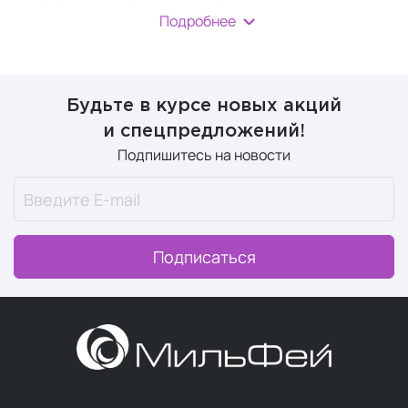
Подробнее
Грамотно подобранная
мужская косметика
и
продуманный ритуал ухода помогают современному
мужчине выглядеть ухоженно и чувствовать себя
уверенно в любой ситуации. Главное — найти баланс
Будьте в курсе новых акций
между эффективностью и комфортом, чтобы уход
и спецпредложений!
приносил не только результат, но и удовольствие.
Подпишитесь на новости
Косметика для лица
Подписаться
Особенности мужской кожи лица
Мужская кожа имеет ряд существенных отличий от
женской, что требует особого подхода к уходу.
В среднем она на 20-25% толще благодаря более