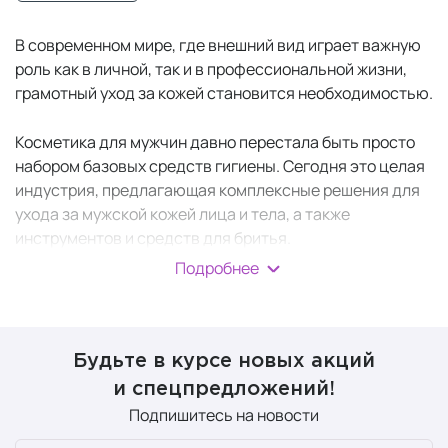
В современном мире, где внешний вид играет важную
роль как в личной, так и в профессиональной жизни,
грамотный уход за кожей становится необходимостью.
Косметика для мужчин давно перестала быть просто
набором базовых средств гигиены. Сегодня это целая
индустрия, предлагающая комплексные решения для
ухода за мужской кожей лица и тела, а также
инструментов и средств для бритья.
Подробнее
Грамотно подобранная
мужская косметика
и
продуманный ритуал ухода помогают современному
мужчине выглядеть ухоженно и чувствовать себя
уверенно в любой ситуации. Главное — найти баланс
Будьте в курсе новых акций
между эффективностью и комфортом, чтобы уход
и спецпредложений!
приносил не только результат, но и удовольствие.
Подпишитесь на новости