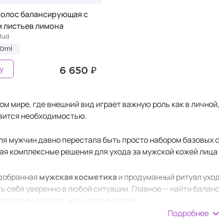
волос балансирующая c
м листьев лимона
Mud
00ml
у
6 650 ₽
м мире, где внешний вид играет важную роль как в личной,
вится необходимостью.
ля мужчин давно перестала быть просто набором базовых с
я комплексные решения для ухода за мужской кожей лица и 
одобранная
мужская косметика
и продуманный ритуал ухо
ть себя уверенно в любой ситуации. Главное — найти бала
только результат, но и удовольствие.
Подробнее