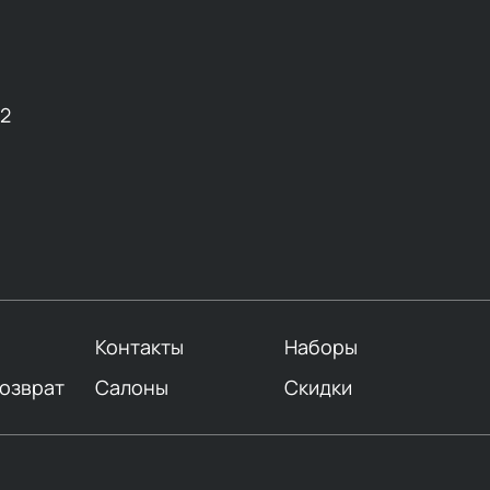
амид (укрепляет кожный барьер)
— следующий обязательный этап, как в утреннем, так и в 
ды
с матирующим эффектом, содержащие цинк или салицил
и жирными кислотами.
12
бывать о
защите от солнца
.
Мужские солнцезащитные средс
есколько функций (увлажнение + защита).
ход
должен быть более интенсивным. После тщательного 
ратов
с активными компонентами:
оновой кислотой (интенсивное увлажнение)
ами (стимуляция выработки коллагена)
Контакты
Наборы
лом (борьба с признаками старения)
возврат
Салоны
Скидки
 использовать двухфазные средства для удаления стойких
неделю стоит проводить
глубокое очищение
с помощью: