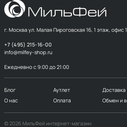
Ниацин
Увлажнение
легкие
флюи
церамидами 
г. Москва ул. Малая Пироговская 16, 1 этаж, офис 
Не стоит за
+7 (495) 215-16-00
совмещают н
info@milfey-shop.ru
Вечерний у
Ежедневно с 9:00 до 21:00
или
концент
гиалур
пептид
Блог
Аутлет
Доставка
ретино
О нас
Оплата
Обмен и 
Также можно
1-2 раза в 
© 2026 МильФей интернет-магазин