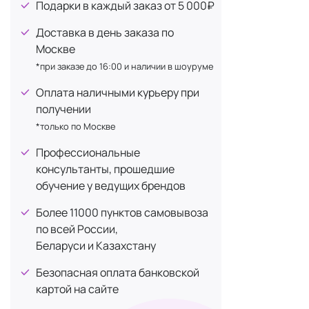
Подарки в каждый заказ от 5 000₽
Косме
Доставка в день заказа по
Москве
*при заказе до 16:00 и наличии в шоуруме
Особен
Оплата наличными курьеру при
получении
Мужская кожа
*только по Москве
В сред
Профессиональные
Содерж
консультанты, прошедшие
При эт
обучение у ведущих брендов
Мужская кож
Более 11000 пунктов самовывоза
рекомендует
по всей России,
Беларуси и Казахстану
Основны
Безопасная оплата банковской
картой на сайте
Очище