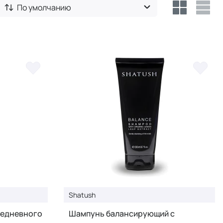
По умолчанию
Shatush
жедневного
Шампунь балансирующий c