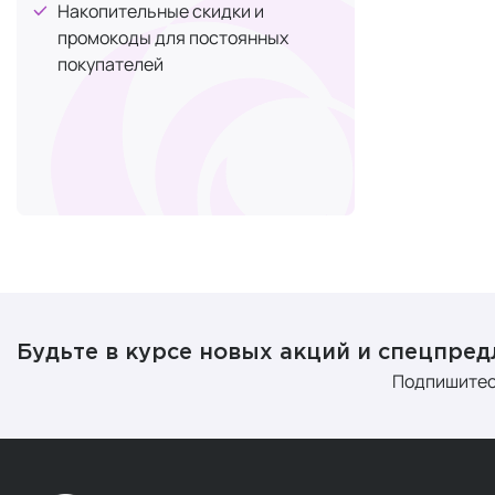
мягкого
Накопительные скидки и
дня.
промокоды для постоянных
Тониза
покупателей
подгот
Увлажн
работу 
Защита
причин
Средств
Утренний р
pH.
Мицелля
Будьте в курсе новых акций и спецпре
Подпишитес
После очище
компоненты 
Гамаме
Ментол