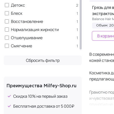
Детокс
2
Грязь для 
Блеск
экстракто
1
Balance Hair 
Восстановление
1
Объем: 2
Нормализация жирности
1
В корзин
Отшелушивание
1
Смягчение
1
В современно
Сбросить фильтр
кожей стано
Косметика д
предлагающа
Преимущества Milfey-Shop.ru
Грамотно п
Скидка 10% на первый заказ
и чувствова
приносил не 
Бесплатная доставка от 5 000₽