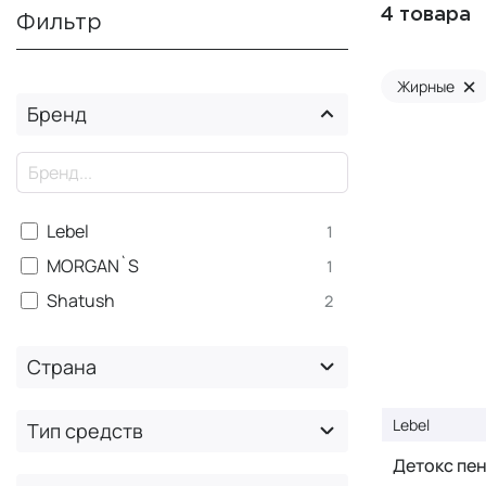
4 товара
Фильтр
×
Жирные
Бренд
×
Lebel
1
MORGAN`S
1
Shatush
2
Страна
Lebel
Тип средств
Детокс пен