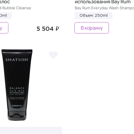
олос
использования Bay Rum
d Bubble Cleanse
Bay Rum Everyday Wash Shamp
0ml
Объем: 250ml
у
В корзину
5 504 ₽