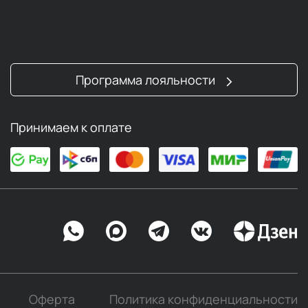
вечернем уходе. Для жирной кожи предпочтительны
овую кислоту. Для сухой кожи лучше подойдут
кремы
с
Программа лояльности
тва
отличаются более легкой текстурой и часто
Принимаем к оплате
очищения рекомендуется применение
сывороток
 загрязнений.
Оферта
Политика конфиденциальности