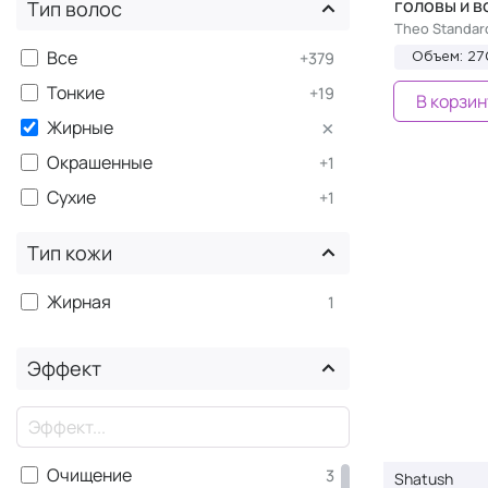
головы и в
Тип волос
Theo Standar
Все
+379
Объем: 27
Тонкие
+19
В корзин
×
Жирные
Окрашенные
+1
Сухие
+1
Тип кожи
Жирная
1
Эффект
×
Очищение
3
Shatush