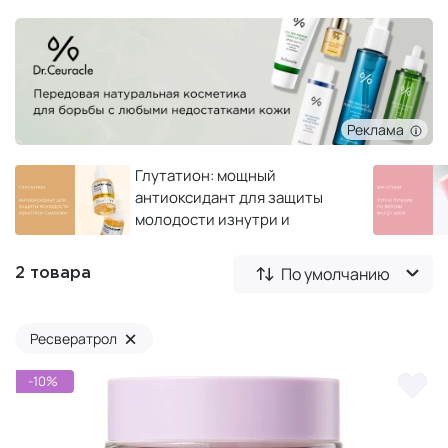
Реклама
Глутатион: мощный
антиоксидант для защиты
молодости изнутри и
снаружи
По умолчанию
2 товара
×
Ресвератрол
-10%