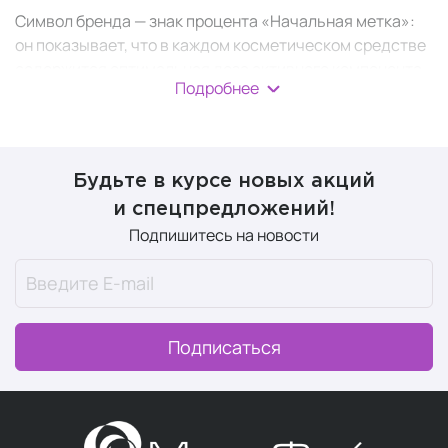
Символ бренда — знак процента «Начальная метка»:
он показывает, что в каждом косметическом средстве
содержится оптимальная доза активного компонента.
Подробнее
Нули в форме семян олицетворяют восстановление и
возрождение (заботу и лечение), а знак слэш — баланс
между ними. На упаковке имеются обозначения, при
помощи которых можно понять, для какой цели
Будьте в курсе новых акций
используют продукт.
и спецпредложений!
В 12 линеек бренда входит профессиональная
Подпишитесь на новости
косметика для:
оздоровления кожи.
За счет большого
содержания пробиотиков сыворотки активно
заживляют и укрепляют кожный барьер кожи;
Подписаться
ухода за проблемной кожей.
Себорегулирующие комплексы препятствуют
возникновению акне, жирного блеска и
комедонов;