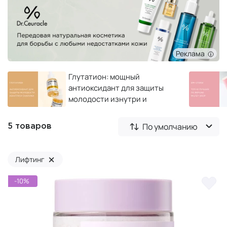
Реклама
Глутатион: мощный
антиоксидант для защиты
молодости изнутри и
снаружи
По умолчанию
5 товаров
×
Лифтинг
-10%