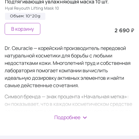
Подтягивающая увлажняющая маска 10 шт.
Hyal Reyouth Lifting Mask 10
Объем: 10*20g
В корзину
2 690 ₽
Dr. Ceuracle — корейский производитель передовой
натуральной косметики для борьбы с любыми
недостатками кожи. Многолетний труд и собственная
лаборатория помогает компании вычислить
идеальную дозировку активных элементов и найти
самые действенные сочетания.
Символ бренда — знак процента «Начальная метка»:
он показывает, что в каждом косметическом средстве
содержится оптимальная доза активного компонента.
Подробнее
Нули в форме семян олицетворяют восстановление и
возрождение (заботу и лечение), а знак слэш — баланс
между ними. На упаковке имеются обозначения, при