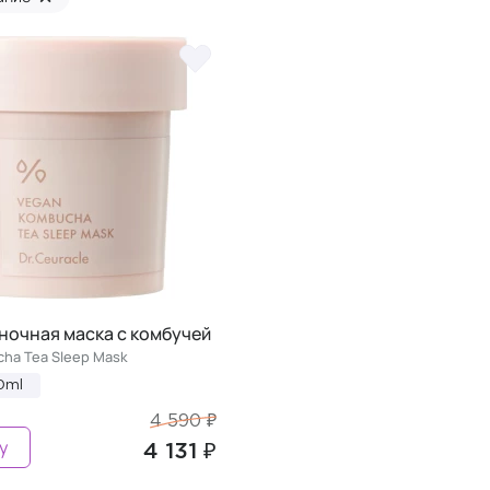
ночная маска с комбучей
ha Tea Sleep Mask
0ml
4 590 ₽
у
4 131 ₽