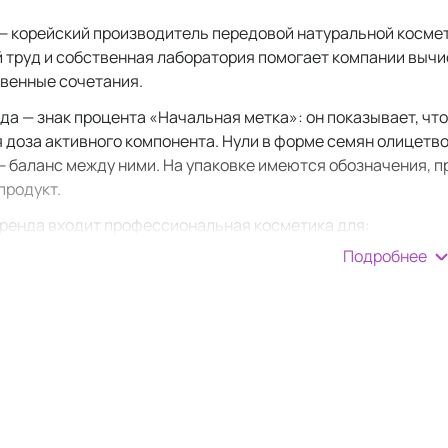
e — корейский производитель передовой натуральной косме
 труд и собственная лаборатория помогает компании вычи
венные сочетания.
да — знак процента «Начальная метка»: он показывает, ч
 доза активного компонента. Нули в форме семян олицетво
 — баланс между ними. На упаковке имеются обозначения, п
продукт.
 бренда входит профессиональная косметика для:
Подробнее
вления кожи.
За счет большого содержания пробиотиков 
 кожи;
за проблемной кожей.
Себорегулирующие комплексы препя
нов;
за чувствительной кожей.
Ампулы с экстрактом чайного д
женность, глубже увлажняют и питают. Чайное дерево мати
 с тусклостью кожи.
Маски с прополисом и маточным мол
нами;