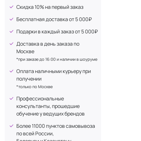
Hyal Re
Матирование
Скидка 10% на первый заказ
+1
Pro Bal
Осветление
+1
Бесплатная доставка от 5 000₽
макияж
От отечности
+1
Подарки в каждый заказ от 5 000₽
Большое кол
От покраснений
+1
Доставка в день заказа по
Все
космети
От рубцов
+1
Москве
Казахстану.
×
Отшелушивание
специалиста
*при заказе до 16:00 и наличии в шоуруме
ваш тип кожи
Постакне
+1
Оплата наличными курьеру при
- отшелушив
получении
*только по Москве
Профессиональные
консультанты, прошедшие
обучение у ведущих брендов
Более 11000 пунктов самовывоза
по всей России,
Беларуси и Казахстану