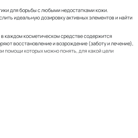
тики для борьбы с любыми недостатками кожи.
слить идеальную дозировку активных элементов и найти
то в каждом косметическом средстве содержится
ряют восстановление и возрождение (заботу и лечение),
ри помощи которых можно понять, для какой цели
сыворотки активно заживляют и укрепляют кожный
тствуют возникновению акне, жирного блеска и
ерева не перегружают кожу, устраняют ее
рует кожу и возвращает ей отдохнувший вид;
очком возвращают коже сияние и насыщают ее