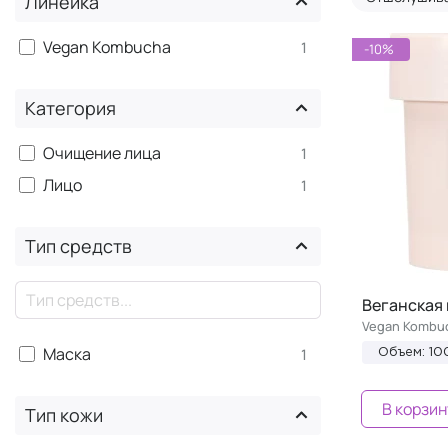
Линейка
Vegan Kombucha
1
-10%
Категория
Очищение лица
1
Лицо
1
Тип средств
×
Веганская 
Vegan Kombuc
Маска
1
Объем: 10
В корзин
Тип кожи