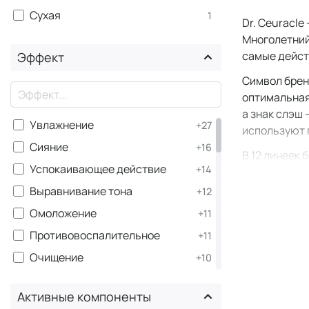
Сухая
1
Dr. Ceuracl
Многолетний
самые дейст
Эффект
Символ брен
×
оптимальная
а знак слэш
Увлажнение
+27
используют 
Сияние
+16
В 12 линеек
Успокаивающее действие
+14
оздоро
Выравнивание тона
+12
барьер
Омоложение
ухода 
+11
комедо
Противовоспалительное
+11
ухода 
Очищение
+10
обезво
Регенерация
борьбы
+8
Активные компоненты
витами
Защита от солнца SPF
+7