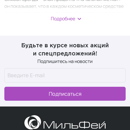
он показывает, что в каждом косметическом средстве
содержится оптимальная доза активного компонента.
Подробнее
Нули в форме семян олицетворяют восстановление и
возрождение (заботу и лечение), а знак слэш — баланс
между ними. На упаковке имеются обозначения, при
помощи которых можно понять, для какой цели
Будьте в курсе новых акций
используют продукт.
и спецпредложений!
В 12 линеек бренда входит профессиональная
Подпишитесь на новости
косметика для:
оздоровления кожи.
За счет большого
содержания пробиотиков сыворотки активно
заживляют и укрепляют кожный барьер кожи;
Подписаться
ухода за проблемной кожей.
Себорегулирующие комплексы препятствуют
возникновению акне, жирного блеска и
комедонов;
ухода за чувствительной кожей.
Ампулы с