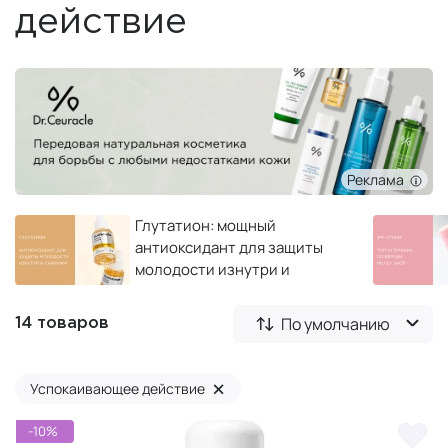
действие
Реклама
Глутатион: мощный
антиоксидант для защиты
молодости изнутри и
снаружи
По умолчанию
14 товаров
×
Успокаивающее действие
-10%