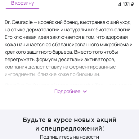
В корзину
4 131 ₽
Dr. Ceuracle — корейский бренд, выстраивающий уход
на стыке дерматологии и натуральных биотехнологий.
Его ключевая идея заключается в том, что здоровая
кожа начинается со сбалансированного микробиома и
крепкого защитного барьера. Вместо того чтобы
перегружать формулы десятками активаторов,
компания делает ставку на ферментированные
ингредиенты, близкие коже по биохимии.
Линейка Dr. Ceuracle Vegan Kombucha Tea — это серия
Подробнее
веганской космецевтики, направленная на детокс,
глубокое увлажнение и восстановление микробиома
кожи. Она стала визитной карточкой бренда. Каждое
средство работает на глубокое увлажнение, детокс-
Будьте в курсе новых акций
эффект и восстановление тонуса.
и спецпредложений!
Основным компонентом является комплекс Vegan Tea
Подпишитесь на новости