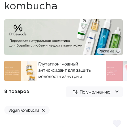
kombucha
Реклама
Глутатион: мощный
антиоксидант для защиты
молодости изнутри и
снаружи
По умолчанию
8 товаров
×
Vegan Kombucha