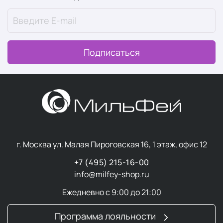
Complex™ (78-79%), который включает экстракт
ферментированного черного чая (комбучи) и гидролат
зеленого чая вместо воды.
Регулярное применение этих средств дает результат,
Подписаться
который в K-Beauty описывают как эффект
“стеклянной кожи” (glass skin) — холеное, напитанное
влагой лицо, гладкое и сияющее без жирного блеска.
Ключевая технология
Сердце линейки — Vegan Tea Complex, построенный
вокруг трех компонентов — экстракта
г. Москва ул. Малая Пироговская 16, 1 этаж, офис 12
ферментированного черного чая (комбучи), экстракта
+7 (495) 215-16-00
зеленого чая и масла семян подсолнечника.
info@milfey-shop.ru
Такой состав не случаен и решает сразу несколько
Ежедневно с 9:00 до 21:00
задач:
Комбуча
— это ферментированный напиток,
Программа лояльности
богатый пробиотиками, органическими