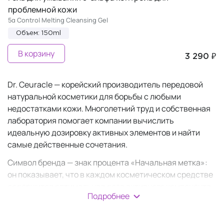
проблемной кожи
5α Control Melting Cleansing Gel
Объем: 150ml
В корзину
3 290 ₽
Dr. Ceuracle — корейский производитель передовой
натуральной косметики для борьбы с любыми
недостатками кожи. Многолетний труд и собственная
лаборатория помогает компании вычислить
идеальную дозировку активных элементов и найти
самые действенные сочетания.
Символ бренда — знак процента «Начальная метка»:
он показывает, что в каждом косметическом средстве
содержится оптимальная доза активного компонента.
Подробнее
Нули в форме семян олицетворяют восстановление и
возрождение (заботу и лечение), а знак слэш — баланс
между ними. На упаковке имеются обозначения, при