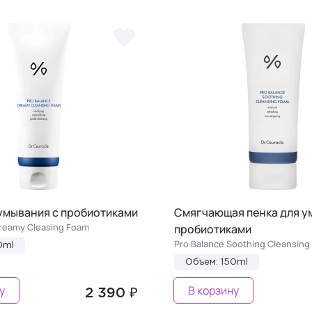
 умывания с пробиотиками
Смягчающая пенка для у
Creamy Cleasing Foam
пробиотиками
Pro Balance Soothing Cleansing
0ml
Объем: 150ml
у
В корзину
2 390 ₽