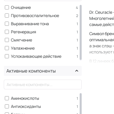
Тонер
+4
Очищение
4
Dr. Ceuracl
Тоник
+1
Противовоспалительное
2
Многолетний
Эмульсия
+1
Выравнивание тона
1
самые дейст
Эссенция
+4
Регенерация
1
Символ брен
оптимальная
Смягчение
1
а знак слэш
Увлажнение
1
используют 
Успокаивающее действие
1
В 12 линеек
оздоро
Активные компоненты
барьер
ухода 
×
комедо
ухода 
Аминокислоты
1
обезво
Антиоксиданты
1
борьбы
витами