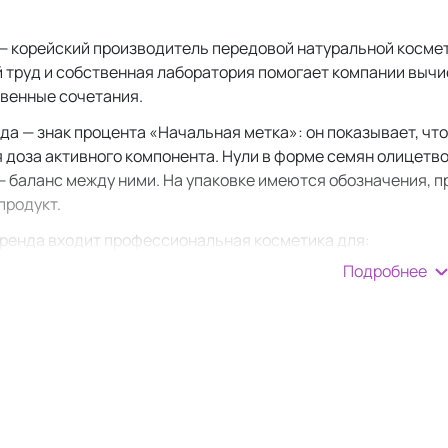
e — корейский производитель передовой натуральной косме
 труд и собственная лаборатория помогает компании вычи
венные сочетания.
да — знак процента «Начальная метка»: он показывает, ч
 доза активного компонента. Нули в форме семян олицетво
 — баланс между ними. На упаковке имеются обозначения, п
продукт.
 бренда входит профессиональная косметика для:
Подробнее
вления кожи.
За счет большого содержания пробиотиков 
 кожи;
за проблемной кожей.
Себорегулирующие комплексы препя
нов;
за чувствительной кожей.
Ампулы с экстрактом чайного д
женность, глубже увлажняют и питают. Чайное дерево мати
 с тусклостью кожи.
Маски с прополисом и маточным мол
нами;