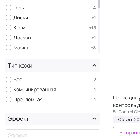
Гель
+4
Диски
+1
Крем
+15
Лосьон
+1
Маска
+8
Масло
+2
Тип кожи
Набор средств
+1
Патчи
+1
Все
2
×
Пенка
Комбинированная
1
Салфетки
Пенка для
+1
Проблемная
1
контроль 
Скраб
+2
5α Control Cl
Спрей
Эффект
+2
Объем: 2
Стик
+1
В корзин
×
Сыворотка
+7