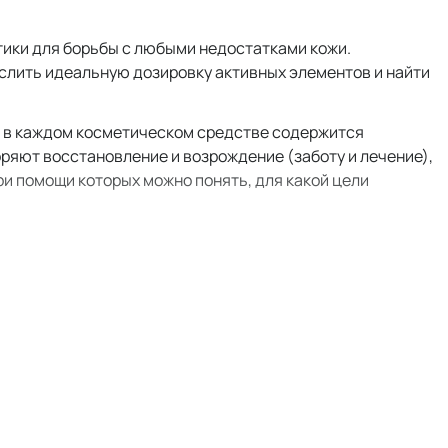
тики для борьбы с любыми недостатками кожи.
слить идеальную дозировку активных элементов и найти
то в каждом косметическом средстве содержится
ряют восстановление и возрождение (заботу и лечение),
ри помощи которых можно понять, для какой цели
сыворотки активно заживляют и укрепляют кожный
тствуют возникновению акне, жирного блеска и
ерева не перегружают кожу, устраняют ее
рует кожу и возвращает ей отдохнувший вид;
очком возвращают коже сияние и насыщают ее