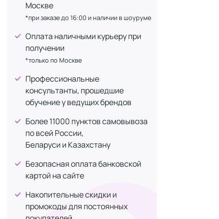
обеспе
Москве
Hyal Re
*при заказе до 16:00 и наличии в шоуруме
Pro Bal
Оплата наличными курьеру при
макияж
получении
Большое кол
*только по Москве
Все
космети
Профессиональные
Казахстану.
консультанты, прошедшие
специалиста
обучение у ведущих брендов
ваш тип кожи
Более 11000 пунктов самовывоза
- пенка.
по всей России,
Беларуси и Казахстану
Безопасная оплата банковской
картой на сайте
Накопительные скидки и
промокоды для постоянных
покупателей