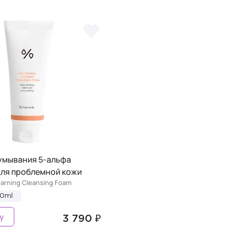
 умывания 5-альфа
для проблемной кожи
earning Cleansing Foam
00ml
у
3 790 ₽