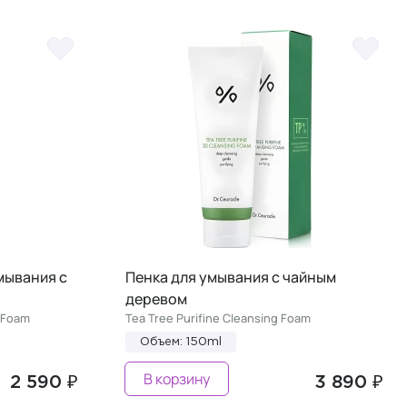
мывания с
Пенка для умывания с чайным
деревом
 Foam
Tea Tree Purifine Cleansing Foam
Объем: 150ml
В корзину
2 590 ₽
3 890 ₽