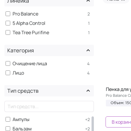
Линейка
Pro Balance
2
5 Alpha Control
1
Tea Tree Purifine
1
Категория
Очищение лица
4
Лицо
4
Пенка для
Тип средств
Pro Balance 
×
Объем: 15
Ампулы
+2
В корзин
Бальзам
+2