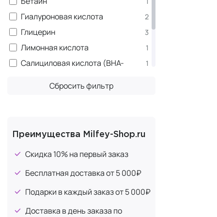
Бетаин
1
борьбы
Гиалуроновая кислота
2
Косметическ
Глицерин
3
содержания 
Лимонная кислота
1
продуктов с
Салициловая кислота (ВНА-
1
На основе л
кислота)
комплекс дл
Сбросить фильтр
Центелла азиатская
1
передовые п
Церамиды
1
Каждый прод
Экстракт чайного дерева
1
ТОП-5 
Преимущества Milfey-Shop.ru
Скидка 10% на первый заказ
Знакомство 
Бесплатная доставка от 5 000₽
Pro Bal
Vegan 
Подарки в каждый заказ от 5 000₽
обеспе
Vegan 
Доставка в день заказа по