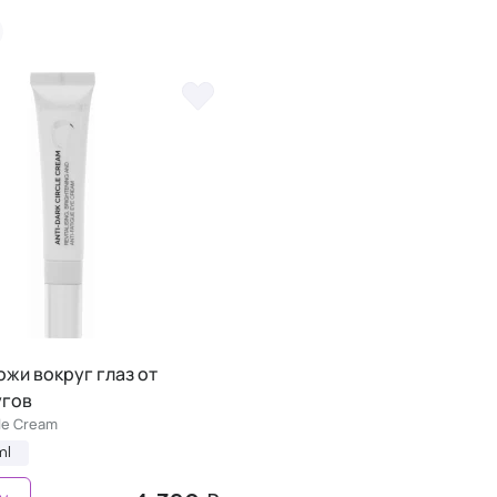
ожи вокруг глаз от
угов
cle Cream
ml