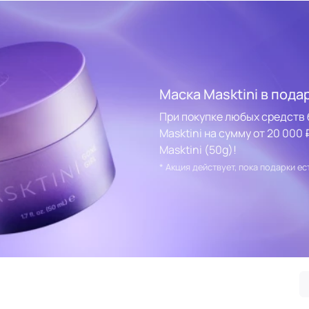
Маска Masktini в пода
При покупке любых средств 
Masktini на сумму от 20 00
Masktini (50g)!
* Акция действует, пока подарки ес