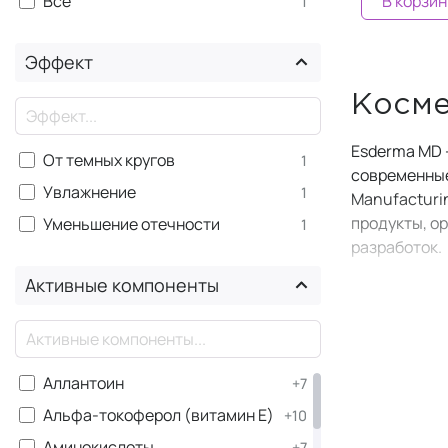
Все
В корзин
1
Эффект
Косме
×
Esderma MD 
От темных кругов
1
современные
Увлажнение
1
Manufacturi
продукты, о
Уменьшение отечности
1
разработок.
Компания Es
Активные компоненты
используют 
есть линейк
×
пигментные 
Аллантоин
+7
Все формулы
Альфа-токоферол (витамин Е)
работать в к
+10
соответство
Аминокислоты
+7