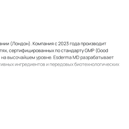
нии (Лондон). Компания с 2023 года производит
тях, сертифицированных по стандарту GMP (Good
ы на высочайшем уровне. Esderma MD разрабатывает
ктивных ингредиентов и передовых биотехнологических
оизводством профессиональных средств, которые
у за кожей. Помимо профессиональных линеек, у бренда
могают уменьшить признаки старения, шрамы от акне и
во располагается в Турции. Это позволяет бренду
 MD следит за тем, чтобы качество продукции