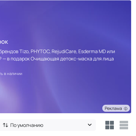
рок
брендов Tizo, PHYTOC, RejudiCare, Esderma MD или
0 ₽ — в подарок Очищающая детокс-маска для лица
ть в наличии
Реклама
По умолчанию