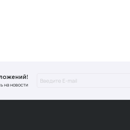
ить?
упить косметику Esderma MD в интернет-магазине Milfey S
угим городам России, Беларуси и Казахстана. Вы можете б
м ценам, ведь мы работаем напрямую с производителями
 Milfey Shop ответят на все интересующие вопросы о прод
+7 (495) 215-16-00
, чтобы получить профессиональную кон
с.
дложений!
ь на новости