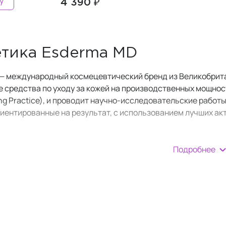
у
4 390 ₽
тика Esderma MD
— международный космецевтический бренд из Великобрита
 средства по уходу за кожей на производственных мощнос
ng Practice), и проводит научно-исследовательские работ
риентированные на результат, с использованием лучших а
derma MD занимается исследованиями, разработками и пр
Подробнее
дерматологи, пластические хирурги и специалисты по уход
и дермокосметики для конечных пользователей, которые по
пятна.
 разрабатываются в лабораториях в Лондоне, а производст
онцепции доступного люкса ("affordable luxury"). Esderma
вало самым высоким стандартам.