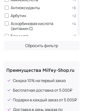
Антиоксиданты
+6
Филосо
Арбутин
+2
В Esderma о
Аскорбиновая кислота
+4
которых не 
(витамин С)
законодател
Бакучиол
+2
Это космеце
Гиалуроновая кислота
+9
Сбросить фильтр
витамина С, 
Глицерин
+18
Женьшень
+1
Миссия
×
Кофеин
Быть выборо
Преимущества Milfey-Shop.ru
Лимонная кислота
+15
разрабатыва
Скидка 10% на первый заказ
качество ко
Масло ромашки
+1
Бесплатная доставка от 5 000₽
Масло Ши
+1
Преиму
Мочевина
Подарки в каждый заказ от 5 000₽
+9
Строги
Ниацинамид (витамин B3)
+5
Доставка в день заказа по