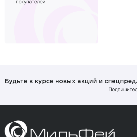
покупателей
Где куп
Вы можете к
Москве и др
самым лучши
брендов.
Специалисты
по телефону
другой запро
Будьте в курсе новых акций и спецпре
с кофеином.
Подпишитес