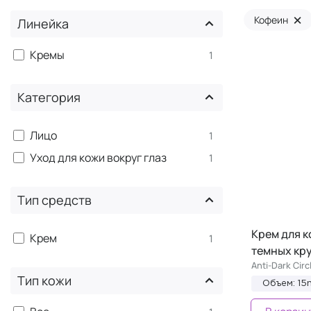
×
Кофеин
Линейка
Кремы
1
Категория
Лицо
1
Уход для кожи вокруг глаз
1
Тип средств
Крем для к
Крем
1
темных кр
Anti-Dark Cir
Тип кожи
Объем: 15