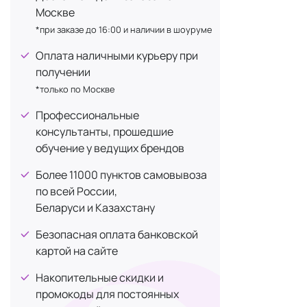
позвол
Пантенол (витамин B5)
Москве
+2
Провер
*при заказе до 16:00 и наличии в шоуруме
Пребиотик
потреб
+2
Наноте
Ретинол (витамин А)
Оплата наличными курьеру при
+2
помога
получении
Салициловая кислота (ВНА-
+1
Улучше
*только по Москве
кислота)
Сквалан
+3
Профессиональные
Основн
консультанты, прошедшие
Транексамовая кислота
+2
Очищен
обучение у ведущих брендов
Феруловая кислота
+1
подгота
Более 11000 пунктов самовывоза
Церамиды
+3
Сыворо
по всей России,
характ
Цинк органический (его оксид)
+1
Беларуси и Казахстану
ниацин
Экстракт алоэ
+6
текстур
Безопасная оплата банковской
Кремы
картой на сайте
антиво
Накопительные скидки и
Маски
с
промокоды для постоянных
увлажн