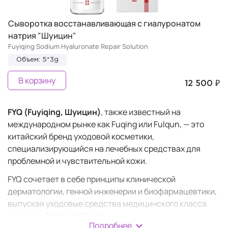
Сыворотка восстанавливающая с гиалуронатом
натрия "Шуицин"
Fuyiqing Sodium Hyaluronate Repair Solution
Объем: 5*3g
В корзину
12 500 ₽
FYQ (Fuyiqing, Шуицин)
, также известный на
международном рынке как Fuqing или Fulqun, — это
китайский бренд уходовой косметики,
специализирующийся на лечебных средствах для
проблемной и чувствительной кожи.
FYQ сочетает в себе принципы клинической
дерматологии, генной инженерии и биофармацевтики,
выпуская уходовые средства медицинского класса
качества (Medical Grade).
Подробнее