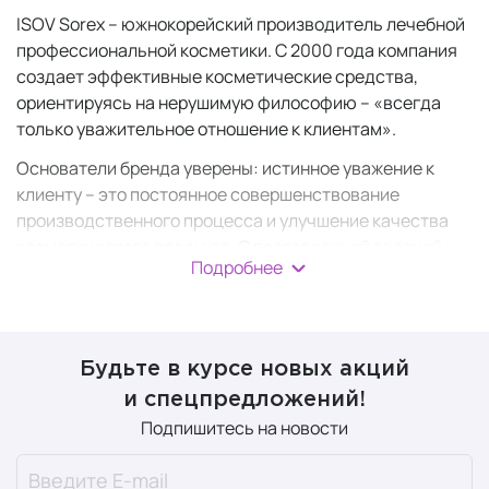
ISOV Sorex – южнокорейский производитель лечебной
профессиональной косметики. С 2000 года компания
создает эффективные косметические средства,
ориентируясь на нерушимую философию – «всегда
только уважительное отношение к клиентам».
Основатели бренда уверены: истинное уважение к
клиенту – это постоянное совершенствование
производственного процесса и улучшение качества
косметического продукта. С поставленной задачей
Подробнее
компания справляется на ура: косметика
южнокорейского бренда идет в ногу со временем,
поэтому поклонники покупают только лучше
космецевтические разработки.
Будьте в курсе новых акций
В составе косметических средств от ISOV Sorex –
и спецпредложений!
инновационные ингредиенты, в частности стволовые
Подпишитесь на новости
клетки:
альпийских роз. Маски защищают кожу от