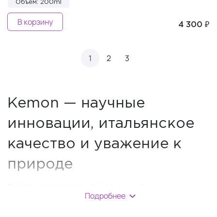
Объем: 200ml
В корзину
4 300 ₽
1
2
3
Kemon — научные
инновации, итальянское
качество и уважение к
природе
Kemon
— это известный итальянский
Подробнее
бренд
профессиональной косметики для волос и
кожи головы
, который уже более 60 лет успешно