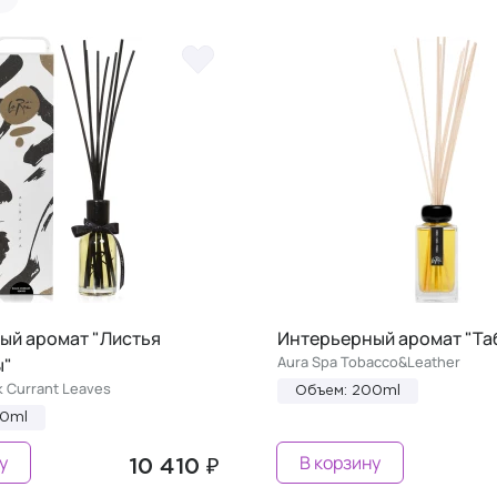
ый аромат "Листья
Интерьерный аромат "Таб
Aura Spa Tobacco&Leather
ы"
k Currant Leaves
Объем: 200ml
00ml
у
В корзину
10 410 ₽