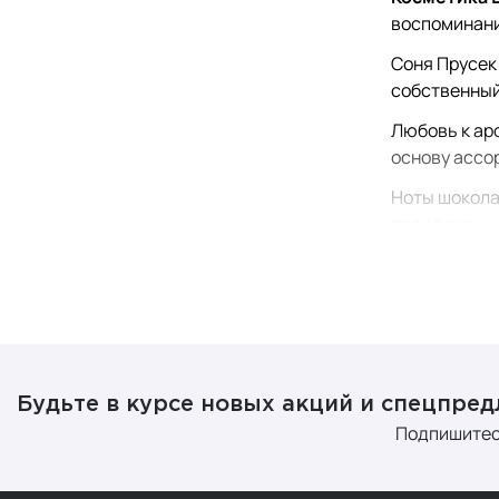
воспоминан
Соня Прусек
собственный
Любовь к ар
основу ассор
Ноты шокола
процедур.
Особенност
космети
чувств
натурал
семян 
Будьте в курсе новых акций и спецпре
много с
Подпишитес
безупр
роскош