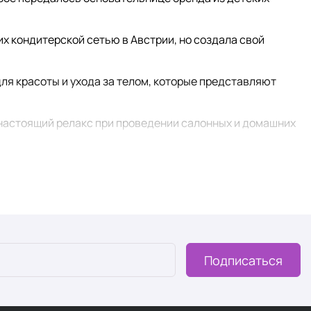
х кондитерской сетью в Австрии, но создала свой
ля красоты и ухода за телом, которые представляют
 настоящий релакс при проведении салонных и домашних
угих странах Европы;
ругих орехов, жожоба), экстракты растений (какао,
ствия: увлажнение, питание, пилинг, anti-age;
Подписаться