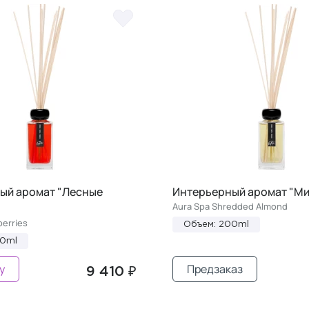
ый аромат "Лесные
Интерьерный аромат "М
Aura Spa Shredded Almond
berries
Объем: 200ml
00ml
у
Предзаказ
9 410 ₽