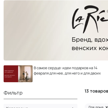
В самое сердце: идеи подарков на 14
февраля для нее, для него и для двоих
13 товаро
Фильтр
Для дома