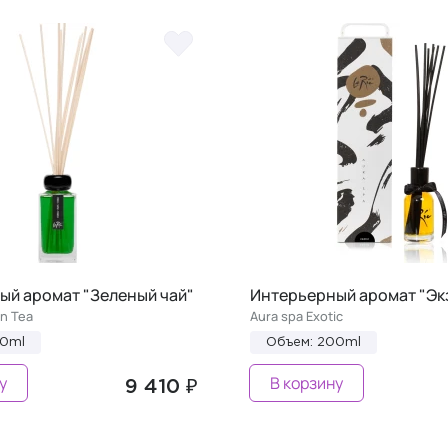
ый аромат "Зеленый чай"
Интерьерный аромат "Эк
n Tea
Aura spa Exotic
00ml
Объем: 200ml
у
В корзину
9 410 ₽