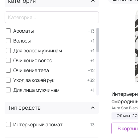
Категория
×
Ароматы
+13
Волосы
+1
Для волос мужчинам
+1
Очищение волос
+1
Очищение тела
+12
Уход за кожей рук
+32
Для лица мужчинам
+1
Интерьерн
Уход за кожей ног
+18
смородин
Тип средств
Aura Spa Blac
Уход за телом
+33
Объем: 2
Для тела мужчинам
+4
Интерьерный аромат
13
В корзин
Маникюр
+3