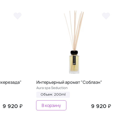
ехерезада"
Интерьерный аромат "Соблазн"
Aura spa Seduction
Объем: 200ml
В корзину
9 920 ₽
9 920 ₽