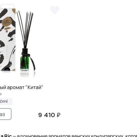
ый аромат "Китай"
a
00ml
аз
9 410 ₽
a Ric
— вдохновение ароматов венских кондитерских, кото