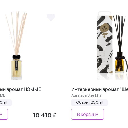
ый аромат HOMME
Интерьерный аромат "Ш
MME
Aura spa Sheikha
00ml
Объем: 200ml
у
В корзину
10 410 ₽