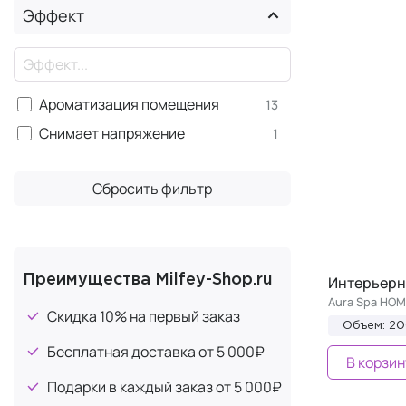
Тело
+35
Эффект
Для бритья
+1
×
Руки
+27
Ноги
+18
Ароматизация помещения
13
Повседневные атрибуты
+9
Снимает напряжение
1
Для мужчин
+4
Аксессуары
+9
Сбросить фильтр
×
Для дома
Преимущества Milfey-Shop.ru
Интерьерн
Aura Spa HO
Скидка 10% на первый заказ
Объем: 2
Бесплатная доставка от 5 000₽
В корзин
Подарки в каждый заказ от 5 000₽