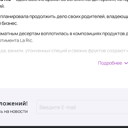
ий.
 планировала продолжить дело своих родителей, владеющи
 бизнес.
оматным десертам воплотилась в композициях продуктов д
тимента La Ric.
да, ванили, утонченных специй и свежих фруктов создают
Подробнее
и товаров бренда:
ка класса люкс, одна из самых узнаваемых в Австрии и др
енные ароматы;
ьный состав: морская соль, природные масла (миндаля и д
подсолнечника), витамины;
дложений!
редств различных форматов с конкретным направлением дей
ь на новости
ечные текстуры;
ная упаковка.