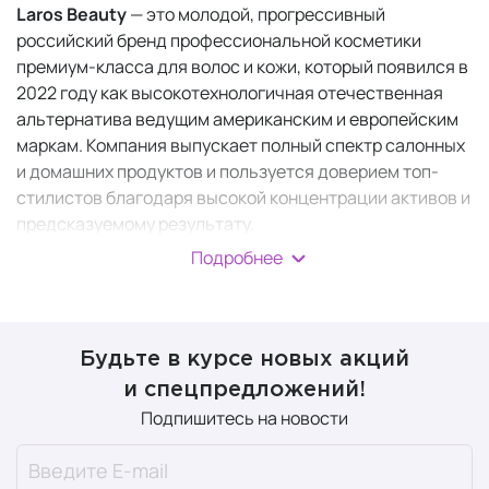
Laros Beauty
— это молодой, прогрессивный
российский бренд профессиональной косметики
премиум-класса для волос и кожи, который появился в
2022 году как высокотехнологичная отечественная
альтернатива ведущим американским и европейским
маркам. Компания выпускает полный спектр салонных
и домашних продуктов и пользуется доверием топ-
стилистов благодаря высокой концентрации активов и
предсказуемому результату.
Подробнее
Основатель компании Олег Ларионов, имеющий более
чем 20-летний опыт работы в мировой бьюти-
индустрии, перенес лучшие международные практики
на российскую почву, открыв полный цикл
Будьте в курсе новых акций
ультрасовременного производства.
и спецпредложений!
Миссия бренда
— создавать отечественные
Подпишитесь на новости
косметические продукты мирового уровня, которые
служат надежным партнером для салонов красоты и
обеспечивают премиальный уход в домашних