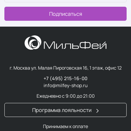
условиях.
Подписаться
В основе
философии
Laros Beauty лежит синергия
терапевтических растительных масел, природных
экстрактов и прорывных разработок.
Ключевые преимущества
косметики Laros Beauty
Локальное производство полного цикла.
Вся
г. Москва ул. Малая Пироговская 16, 1 этаж, офис 12
продукция разрабатывается и выпускается на
+7 (495) 215-16-00
собственном высокотехнологичном заводе в
info@milfey-shop.ru
Москве.
Лабораторный контроль.
Собственный штат
Ежедневно с 9:00 до 21:00
опытных химиков-технологов осуществляет
сквозной аудит качества на каждом этапе
Программа лояльности
синтеза формул.
Премиальное сырье.
Бренд использует только
Принимаем к оплате
проверенные селективные компоненты и дорогие