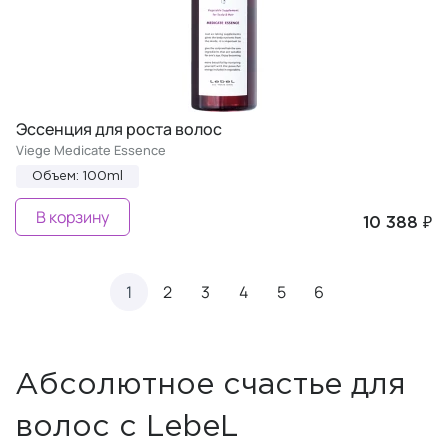
Эссенция для роста волос
Viege Medicate Essence
Объем: 100ml
В корзину
10 388 ₽
1
2
3
4
5
6
Абсолютное счастье для
волос с LebeL