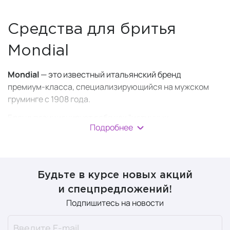
Средства для бритья
Mondial
Mondial
— это известный итальянский бренд
премиум‑класса, специализирующийся на мужском
груминге с 1908 года.
Бренд позиционирует себя как "истинных
Подробнее
ремесленников" Флоренции, сохраняющих традиции
ручной работы на протяжении пяти поколений.
Mondial воплощает итальянское совершенство в мире
традиционного бритья и мужской косметики.
Будьте в курсе новых акций
и спецпредложений!
Компания создаёт высококачественные средства для
Подпишитесь на новости
бритья и ухода за собой:
изысканные
кремы, пену, масло и мыло до и для