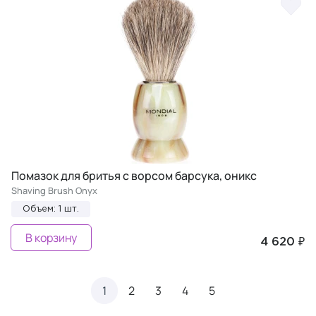
Помазок для бритья с ворсом барсука, оникс
Shaving Brush Onyx
Объем: 1 шт.
В корзину
4 620 ₽
1
2
3
4
5