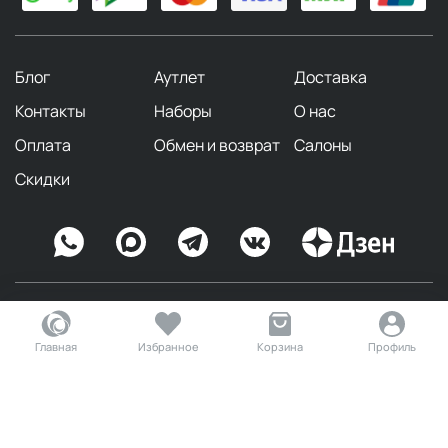
Блог
Аутлет
Доставка
Контакты
Наборы
О нас
Оплата
Обмен и возврат
Салоны
Скидки
© 2026 МильФей интернет-магазин
Главная
Избранное
Корзина
Профиль
Оферта
Политика конфиденциальности